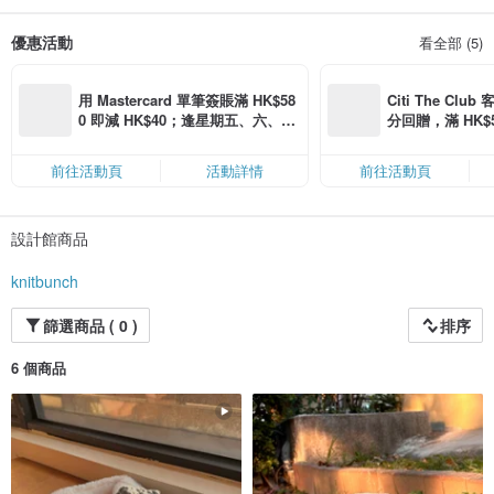
優惠活動
看全部 (5)
用 Mastercard 單筆簽賬滿 HK$58
Citi The Club
0 即減 HK$40；逢星期五、六、日
分回贈，滿 HK$580
滿 HK$880 即減 HK$80（名額有
Coins（名額
限，額滿即止，僅限「常用信用
前往活動頁
活動詳情
前往活動頁
卡」結帳）
設計館商品
knitbunch
篩選商品 ( 0 )
排序
6 個商品