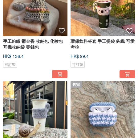
手工鉤織 鬱金香 收納包 化妝包
環保飲料杯套 手工提袋 鉤織 可愛
耳機收納袋 零錢包
考拉
HK$ 136.4
HK$ 99.4
可訂製
可訂製
售完