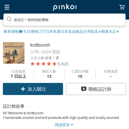
送自己一份特別的禮物
畢業禮物🎓
生日禮物
🇯🇵日本免運
日本直送飾品
台灣直送✈️
開運水晶🍀
knitbunch
台灣 | 2024 開館
上次上線
超過 1 週
5.0
(2)
出貨速度
關注人數
已賣出件數
回應速度
7 日以上
12
10
-
加入關注
聯絡設計師
設計館故事
Hi! Welcome to knitbunch!
I handmade crochet and knit products with high quality and locally sourced
yarn. Feel free to browse and enjoy your day!
閱讀更多