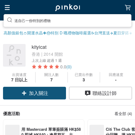
送自己一份特別的禮物
高顏值銀包👛
開運水晶🍀
🎂特別 D 嘅禮物
咖啡嚴選☕️
台灣直送✈️
夏日穿搭☀️
kityicat
香港 | 2014 開館
上次上線
超過 1 週
0.0
(0)
出貨速度
關注人數
已賣出件數
回應速度
7 日以上
7
3
-
加入關注
聯絡設計師
優惠活動
看全部 (4)
用 Mastercard 單筆簽賬滿 HK$58
Citi The Club
0 即減 HK$40；逢星期五、六、日
分回贈，滿 HK$580