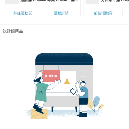
K$2,500 即減 HK$300，星期五、
Coins（名額
六、日滿 HK$880 即減 HK$80（名
前往活動頁
活動詳情
前往活動頁
額有限，額滿即止，僅限「常用信
用卡」結帳）
設計館商品