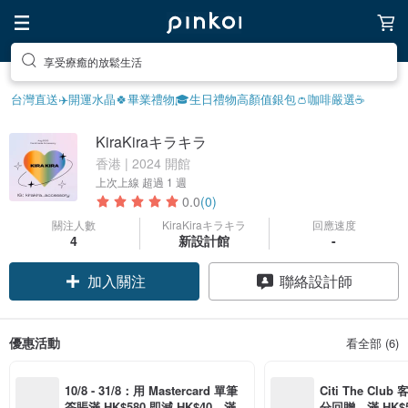
享受療癒的放鬆生活
台灣直送✈️
開運水晶🍀
畢業禮物🎓
生日禮物
高顏值銀包👛
咖啡嚴選☕️
KiraKiraキラキラ
香港 | 2024 開館
上次上線
超過 1 週
0.0
(0)
關注人數
KiraKiraキラキラ
回應速度
4
新設計館
-
加入關注
聯絡設計師
優惠活動
看全部 (6)
10/8 - 31/8：用 Mastercard 單筆
Citi The Club
簽賬滿 HK$580 即減 HK$40，滿 H
分回贈，滿 HK$580