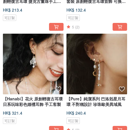
創輕復古耳環 捷克古董珠手工客
套裝 原創輕復古耳環首飾 可換耳
製
夾
HK$ 213.4
HK$ 132.4
可訂製
可訂製
5
(2)
【Hanabi】花火 原創輕復古耳環
【Pure】純潔系列 巴洛剋星月耳
日系玩味彩色婚禮耳飾 手工客製
環 不對稱設計 珍珠歐美異域風
HK$ 321.4
HK$ 240.4
可訂製
可訂製
5
(2)