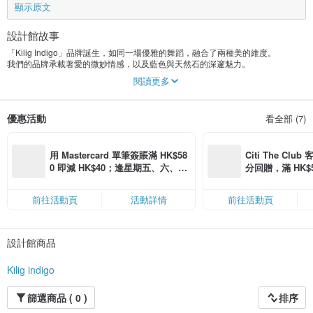
顯示原文
設計館故事
「Kilig Indigo」品牌誕生，如同一場優雅的舞蹈，融合了兩種美的維度。
我們的品牌承載著愛的微妙情感，以及藍色與天然石的深邃魅力。
閱讀更多
「Kilig」是愛戀的美麗共鳴，如同蝴蝶在腹中翩翩起舞，彷彿無數的星星在黑夜
中閃爍。
優惠活動
看全部 (7)
「Indigo」是深沉的色彩，如同夢境的一部分，富有詩意與遐想。這深邃的色調
讓人聯想到永恆，正如愛情在時光中靜靜延續。
我們的品牌致力於創造獨特的手作飾品，將「Kilig」的浪漫情感和「Indigo」的
用 Mastercard 單筆簽賬滿 HK$58
Citi The Club
神秘氛圍融入其中。
0 即減 HK$40；逢星期五、六、日
分回贈，滿 HK$580
每一件飾品都是一個微小的故事，一種感受，彷彿那一瞬間的心動。
滿 HK$880 即減 HK$80（名額有
Coins（名額
限，額滿即止，僅限「常用信用
前往活動頁
活動詳情
前往活動頁
卡」結帳）
設計館商品
Kilig indigo
篩選商品 ( 0 )
排序