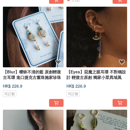
【Blur】曖昧不清的藍 原創輕復
【Eyes】惡魔之眼耳環 不對稱設
古耳環 進口捷克古董珠施家珍珠
計 輕復古原創 獨家小眾異域風
HK$ 226.9
HK$ 226.9
可訂製
可訂製