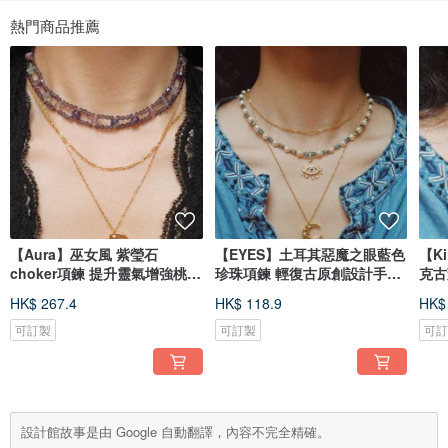
熱門商品推薦
【Aura】巫女風 紫瑩石
【EYES】土耳其惡魔之眼藍色
【K
choker項鍊 提升靈氣增強桃花
珍珠項鍊 輕復古原創設計手工
克古
魅力輔助靜心
獨家
石
HK$ 267.4
HK$ 118.9
HK$
可訂製
可訂製
可
設計館故事是由 Google 自動翻譯，內容不完全精確。