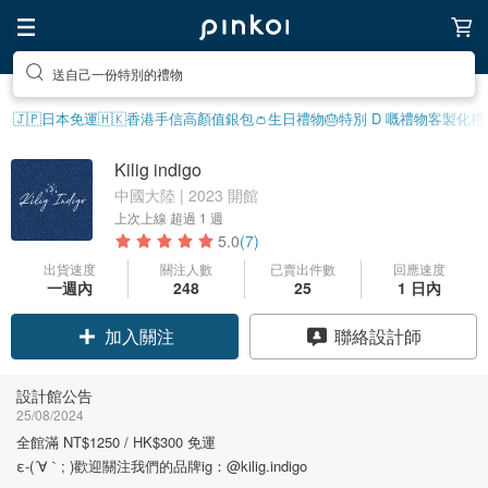
送自己一份特別的禮物
🇯🇵日本免運
🇭🇰香港手信
高顏值銀包👛
生日禮物
🎂特別 D 嘅禮物
客製化禮
Kilig indigo
中國大陸 | 2023 開館
上次上線
超過 1 週
5.0
(7)
出貨速度
關注人數
已賣出件數
回應速度
一週內
248
25
1 日內
加入關注
聯絡設計師
設計館公告
25/08/2024
全館滿 NT$1250 / HK$300 免運
ε-(´∀｀; )歡迎關注我們的品牌ig：@kilig.indigo