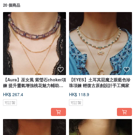
20 個商品
【Aura】巫女風 紫瑩石choker項
【EYES】土耳其惡魔之眼藍色珍
鍊 提升靈氣增強桃花魅力輔助靜
珠項鍊 輕復古原創設計手工獨家
心
HK$ 267.4
HK$ 118.9
可訂製
可訂製