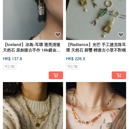
【Iceland】冰島-耳環 透亮清澈
【Radiance】光芒 手工捷克珠耳
天然石 原創復古手作 18k鍍金耳
環 天然石 碧璽 輕復古小眾不對稱
飾
HK$ 137.8
HK$ 226.9
可訂製
可訂製