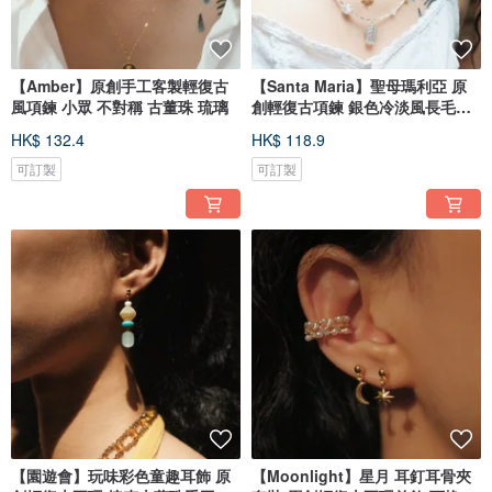
【Amber】原創手工客製輕復古
【Santa Maria】聖母瑪利亞 原
風項鍊 小眾 不對稱 古董珠 琉璃
創輕復古項鍊 銀色冷淡風長毛衣
鏈
HK$ 132.4
HK$ 118.9
可訂製
可訂製
【園遊會】玩味彩色童趣耳飾 原
【Moonlight】星月 耳釘耳骨夾