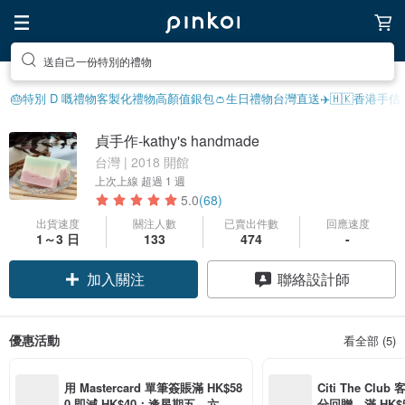
送自己一份特別的禮物
🎂特別 D 嘅禮物
客製化禮物
高顏值銀包👛
生日禮物
台灣直送✈️
🇭🇰香港手信
貞手作-kathy's handmade
台灣 | 2018 開館
上次上線
超過 1 週
5.0
(68)
出貨速度
關注人數
已賣出件數
回應速度
1～3 日
133
474
-
加入關注
聯絡設計師
優惠活動
看全部 (5)
用 Mastercard 單筆簽賬滿 HK$58
Citi The Club
0 即減 HK$40；逢星期五、六、日
分回贈，滿 HK$580