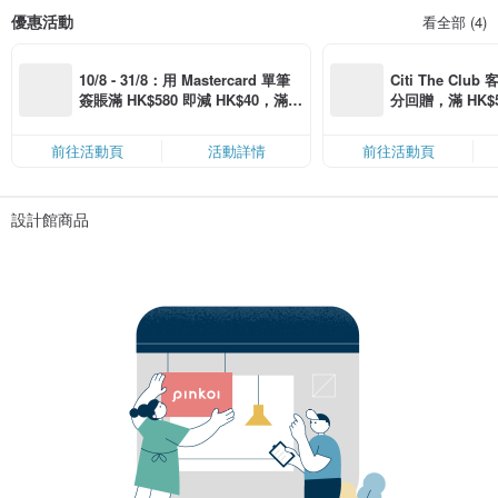
優惠活動
看全部 (4)
10/8 - 31/8：用 Mastercard 單筆
Citi The Club
簽賬滿 HK$580 即減 HK$40，滿 H
分回贈，滿 HK$580
K$2,500 即減 HK$300，星期五、
Coins（名額
六、日滿 HK$880 即減 HK$80（名
前往活動頁
活動詳情
前往活動頁
額有限，額滿即止，僅限「常用信
用卡」結帳）
設計館商品