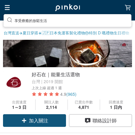
享受療癒的放鬆生活
台灣直送✈️
夏日穿搭☀️
🇯🇵日本免運
客製化禮物
🎂特別 D 嘅禮物
生日禮物
好石在｜能量生活選物
台灣 | 2019 開館
上次上線
超過 1 週
4.9
(965)
出貨速度
關注人數
已賣出件數
回應速度
領優惠券
1～3 日
2,114
4,871
1 日內
加入關注
聯絡設計師