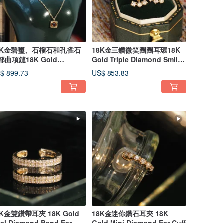
8K金碧璽、石榴石和孔雀石
18K金三鑽微笑圈圈耳環18K
部曲項鏈18K Gold
Gold Triple Diamond Smile
urmaline, Garn
Hoop Earr
$ 899.73
US$ 853.83
8K金雙鑽帶耳夾 18K Gold
18K金迷你鑽石耳夾 18K
al Diamond Band Ear
Gold Mini Diamond Ear Cuff