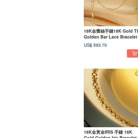
18K金蕾絲手鏈18K Gold T
Golden Bar Lace Bracelet
US$ 593.70
18K金黃金IRIS 手鏈 18K
Gold Golden Iris Bracelet