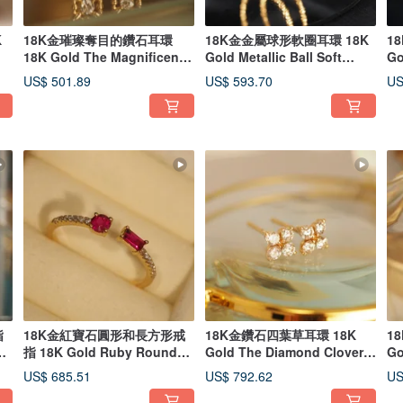
K
18K金璀璨奪目的鑽石耳環
18K金金屬球形軟圈耳環 18K
1
18K Gold The Magnificent
Gold Metallic Ball Soft
Go
Diamond Earr
Hoop Earri
Ke
US$ 501.89
US$ 593.70
US
指
18K金紅寶石圓形和長方形戒
18K金鑽石四葉草耳環 18K
1
指 18K Gold Ruby Round
Gold The Diamond Clover
Go
and Baguette
Earrings
Ca
US$ 685.51
US$ 792.62
US