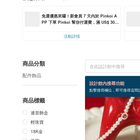
免運優惠來囉！新會員 7 天內於 Pinkoi A
PP 下單 Pinkoi 幫你付運費，滿 US$ 30.0
0 最高可減運費 US$ 6.00
活動詳情
商品分類
配件飾品
270 個商品
設計館內搜尋功能
點擊搜尋欄位，即可搜尋這間
商品標籤
連首飾盒
輕珠寶
18K金