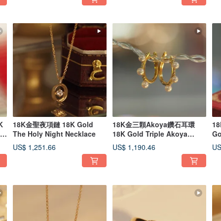
K
18K金聖夜項鏈 18K Gold
18K金三顆Akoya鑽石耳環
1
ne
The Holy Night Necklace
18K Gold Triple Akoya
Go
Diamond Hoop Ea
US$ 1,251.66
US$ 1,190.46
US