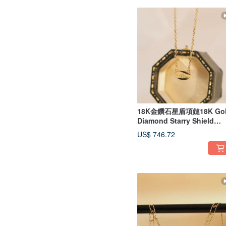
18K金鑽石星盾項鏈18K Go
Diamond Starry Shield
Necklace
US$ 746.72