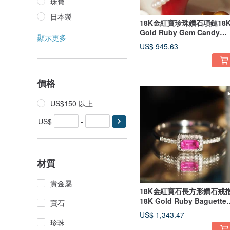
珠寶
日本製
18K金紅寶珍珠鑽石項鏈18
Gold Ruby Gem Candy
顯示更多
Pearl Necklace
US$ 945.63
價格
US$150 以上
US$
-
材質
貴金屬
18K金紅寶石長方形鑽石戒
18K Gold Ruby Baguette
寶石
Diamond Rin
US$ 1,343.47
珍珠