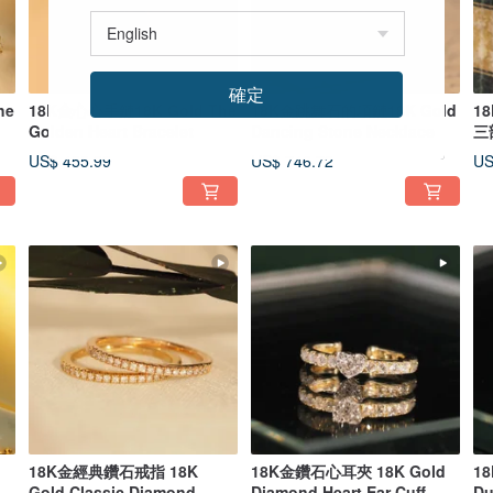
確定
he
18K金心心手鏈18K Gold The
18K金跳舞石的項鏈18K Gold
1
Golden Heart Bracelet
Dancing Stone Necklace
三
To
US$ 455.99
US$ 746.72
US
18K金經典鑽石戒指 18K
18K金鑽石心耳夾 18K Gold
1
Gold Classic Diamond
Diamond Heart Ear Cuff
Du