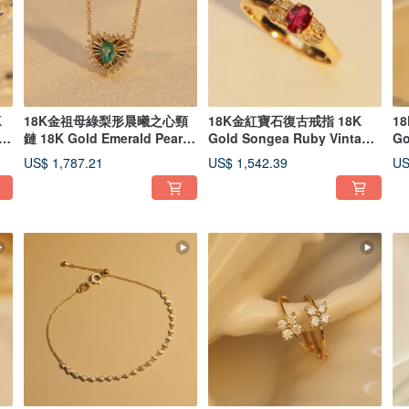
K
18K金祖母綠梨形晨曦之心頸
18K金紅寶石復古戒指 18K
1
e
鏈 18K Gold Emerald Pear
Gold Songea Ruby Vintage
Go
Dawnlight
Bow Ring
Ri
US$ 1,787.21
US$ 1,542.39
US