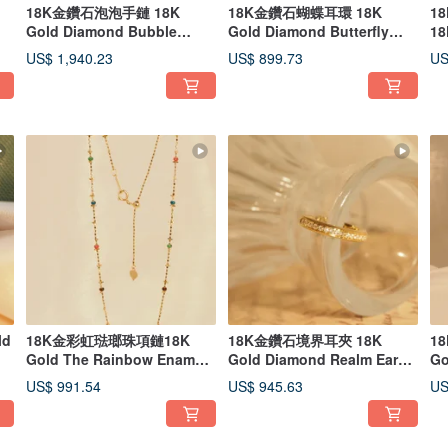
18K金鑽石泡泡手鏈 18K
18K金鑽石蝴蝶耳環 18K
1
Gold Diamond Bubble
Gold Diamond Butterfly
18
Band Bracelet
Hoop Earrings
US$ 1,940.23
US$ 899.73
US
ld
18K金彩虹琺瑯珠項鏈18K
18K金鑽石境界耳夾 18K
1
Gold The Rainbow Enamel
Gold Diamond Realm Ear
Go
Bead Necklace
Cuff
Ri
US$ 991.54
US$ 945.63
US