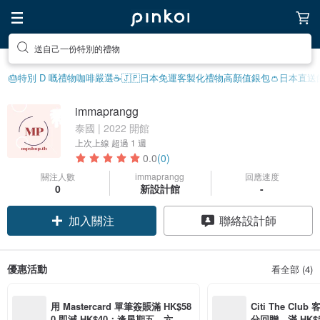
送自己一份特別的禮物
🎂特別 D 嘅禮物
咖啡嚴選☕️
🇯🇵日本免運
客製化禮物
高顏值銀包👛
日本直送
immaprangg
泰國 | 2022 開館
上次上線
超過 1 週
0.0
(0)
關注人數
immaprangg
回應速度
0
新設計館
-
加入關注
聯絡設計師
優惠活動
看全部 (4)
用 Mastercard 單筆簽賬滿 HK$58
Citi The Club
0 即減 HK$40；逢星期五、六、日
分回贈，滿 HK$580