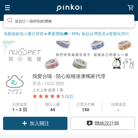
享受療癒的放鬆生活
高顏值銀包👛
夏日穿搭☀️
畢業禮物🎓
✨Miffy 新品
台灣直送✈️
客製化禮物
我愛台喵 - 陪心寵糧港澳獨家代理
香港 | 2022 開館
上次上線
超過 1 週
5.0
(2)
出貨速度
關注人數
已賣出件數
回應速度
1～3 日
44
150
-
加入關注
聯絡設計師