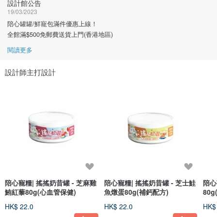
設計館公告
19/03/2023
陪心罐罐/鮮寵包滿件優惠上線！
全館滿$500免郵費送貨上門(香港地區)
閱讀更多
設計師主打設計
陪心寵糧| 搖搖奶昔罐 - 芝麻雞
陪心寵糧| 搖搖奶昔罐 - 芝士鮭
陪心
鮪紅藜80g(心血管保健)
魚燉蛋80g(補鈣配方)
80
HK$ 22.0
HK$ 22.0
HK$