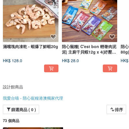
滿嘴塊肉凍乾 - 蝦爆了鮮蝦20g
陪心寵糧| C'est bon 輕奢肉泥
陪心
泥| 主廚干貝蝦12g x 4(紓壓配
80
方)
HK$ 128.0
HK$ 28.0
HK$
設計館商品
我愛台喵 - 陪心寵糧港澳獨家代理
篩選商品 ( 0 )
排序
73 個商品