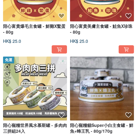
陪心富貴爆毛主食罐 - 鮮雞X鱉蛋
陪心富貴美膚主食罐 - 鮭魚X珍珠
- 80g
- 80g
HK$ 25.0
HK$ 25.0
免運
陪心寵糧世界風水慕斯罐 - 多肉肉
陪心寵糧貓Super小白主食罐 - 鮮
三拼組24入
魚+蜂王乳 - 80g/170g