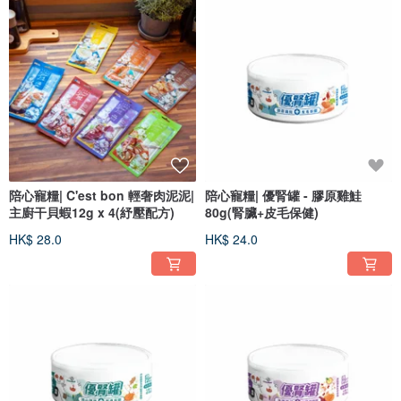
陪心寵糧| C'est bon 輕奢肉泥泥|
陪心寵糧| 優腎罐 - 膠原雞鮭
主廚干貝蝦12g x 4(紓壓配方)
80g(腎臟+皮毛保健)
HK$ 28.0
HK$ 24.0