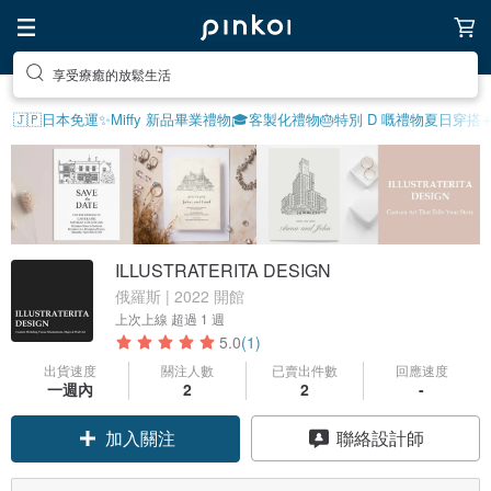
享受療癒的放鬆生活
去尋找靈感吧
🇯🇵日本免運
✨Miffy 新品
畢業禮物🎓
客製化禮物
🎂特別 D 嘅禮物
夏日穿搭☀
ILLUSTRATERITA DESIGN
俄羅斯 | 2022 開館
上次上線
超過 1 週
5.0
(1)
出貨速度
關注人數
已賣出件數
回應速度
一週內
2
2
-
加入關注
聯絡設計師