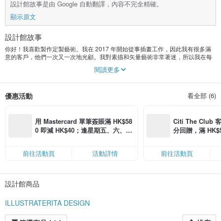
設計館故事是由 Google 自動翻譯，內容不完全精確。
顯示原文
設計館故事
你好！我喜歡製作定製藝術。我在 2017 年開始從事插畫工作，因此我有很多滿
意的客戶，他們一次又一次地光顧。我對素描和矢量藝術非常著迷，所以我在每
幅插圖中都投入了自己的靈魂。
閱讀更多
優惠活動
看全部 (6)
用 Mastercard 單筆簽賬滿 HK$58
Citi The Club
0 即減 HK$40；逢星期五、六、日
分回贈，滿 HK$580
滿 HK$880 即減 HK$80（名額有
Coins（名額
限，額滿即止，僅限「常用信用
前往活動頁
活動詳情
前往活動頁
卡」結帳）
設計館商品
ILLUSTRATERITA DESIGN