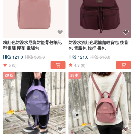
粉紅色防潑水尼龍防盜背包筆記
防潑水酒紅色尼龍超輕背包 後背
型電腦 櫻花 電腦包
包 電腦包 旅行 書包
HK$ 121.0
HK$ 535.3
HK$ 121.0
HK$ 518.8
5
(5)
4.3
(6)
28 折
28 折