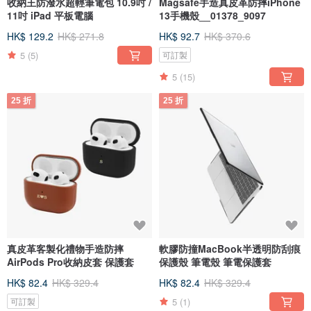
收納王防潑水超輕筆電包 10.9吋 /
Magsafe手造真皮革防摔iPhone
11吋 iPad 平板電腦
13手機殼__01378_9097
HK$ 129.2
HK$ 271.8
HK$ 92.7
HK$ 370.6
5
(5)
可訂製
5
(15)
25 折
25 折
真皮革客製化禮物手造防摔
軟膠防撞MacBook半透明防刮痕
AirPods Pro收納皮套 保護套
保護殼 筆電殼 筆電保護套
HK$ 82.4
HK$ 329.4
HK$ 82.4
HK$ 329.4
5
(1)
可訂製