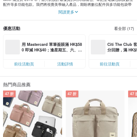
配件等多功能包款。我們將視覺美學融入產品，期盼將數位配件與多功能包袋帶
入全新境界，使其成為個人穿搭配件的一部分，為數位產品愛好者提供兼具實用
閱讀更多
與時尚的周邊設計。
我們拒絕墨守成規，精心打造充滿個性的細節。透過藝術的點綴，我們希望每一
優惠活動
看全部 (17)
款設計都能傳遞我們傾注的熱情與心思。
我們的產品不僅講究設計，更嚴格要求品質。從產品設計、材質挑選、生產過
程、品質檢驗到最終包裝，每一個階段都一絲不苟。ideer 的產品完美結合了功能
用 Mastercard 單筆簽賬滿 HK$58
Citi The Club
與時尚，提供專業的保護力，同時緊貼潮流趨勢，確保滿足每一位使用者的需
0 即減 HK$40；逢星期五、六、日
分回贈，滿 HK$580
求。ideer 自推出以來廣受歡迎，目前更透過經銷網絡行銷至日本、澳門、泰國、
滿 HK$880 即減 HK$80（名額有
Coins（名額
馬來西亞、菲律賓、台灣和英國等世界各地。
限，額滿即止，僅限「常用信用
前往活動頁
活動詳情
前往活動頁
卡」結帳）
熱門商品推薦
47 折
47 折
47 