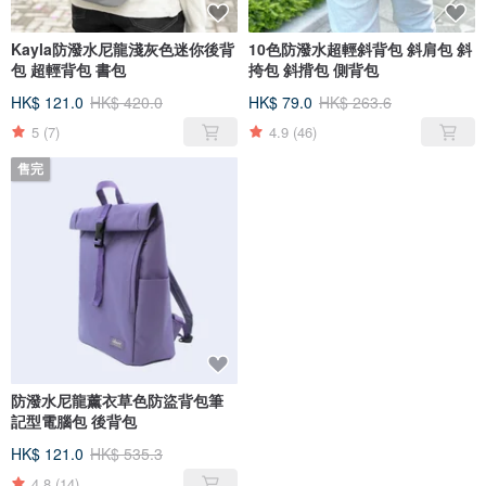
Kayla防潑水尼龍淺灰色迷你後背
10色防潑水超輕斜背包 斜肩包 斜
包 超輕背包 書包
挎包 斜揹包 側背包
HK$ 121.0
HK$ 420.0
HK$ 79.0
HK$ 263.6
5
(7)
4.9
(46)
售完
防潑水尼龍薰衣草色防盜背包筆
記型電腦包 後背包
HK$ 121.0
HK$ 535.3
4.8
(14)