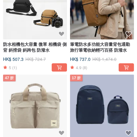
防水相機包大容量 微單 相機袋 側
筆電防水多功能大容量背包通勤
背 斜揹袋 斜跨包 防潑水
旅行筆電收納輕巧百搭 防潑水
HK$ 507.3
HK$ 724.7
HK$ 737.0
HK$ 1,474.0
5
(1)
4.9
(8)
47 折
17 折