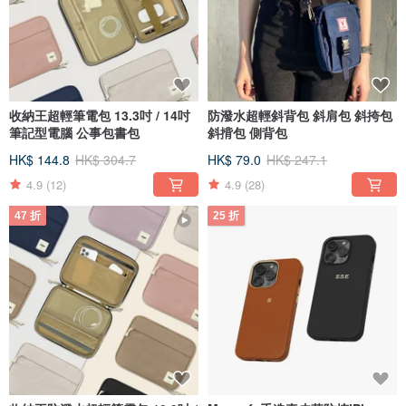
收納王超輕筆電包 13.3吋 / 14吋
防潑水超輕斜背包 斜肩包 斜挎包
筆記型電腦 公事包書包
斜揹包 側背包
HK$ 144.8
HK$ 304.7
HK$ 79.0
HK$ 247.1
4.9
(12)
4.9
(28)
47 折
25 折