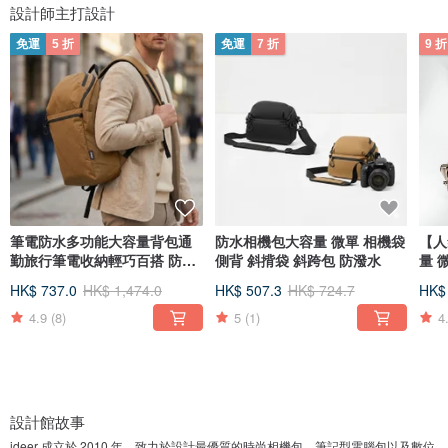
設計師主打設計
免運
5 折
免運
7 折
9 折
筆電防水多功能大容量背包通
防水相機包大容量 微單 相機袋
【人
勤旅行筆電收納輕巧百搭 防潑
側背 斜揹袋 斜跨包 防潑水
量 
水
跨包
HK$ 737.0
HK$ 1,474.0
HK$ 507.3
HK$ 724.7
HK$
4.9
(8)
5
(1)
4
設計館故事
ideer 成立於 2010 年，致力於設計最優質的時尚相機包、筆記型電腦包以及數位