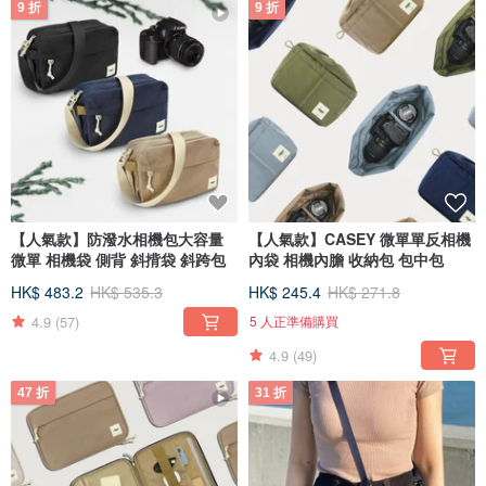
9 折
9 折
【人氣款】防潑水相機包大容量
【人氣款】CASEY 微單單反相機
微單 相機袋 側背 斜揹袋 斜跨包
內袋 相機內膽 收納包 包中包
HK$ 483.2
HK$ 535.3
HK$ 245.4
HK$ 271.8
4.9
(57)
5 人正準備購買
4.9
(49)
47 折
31 折