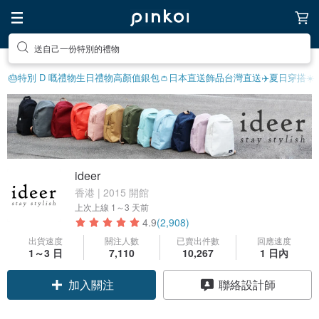
享受療癒的放鬆生活
🎂特別 D 嘅禮物
生日禮物
高顏值銀包👛
日本直送飾品
台灣直送✈️
夏日穿搭☀️
ideer
香港 | 2015 開館
上次上線
1～3 天前
4.9
(2,908)
出貨速度
關注人數
已賣出件數
回應速度
1～3 日
7,110
10,267
1 日內
領優惠券
聯絡設計師
加入關注