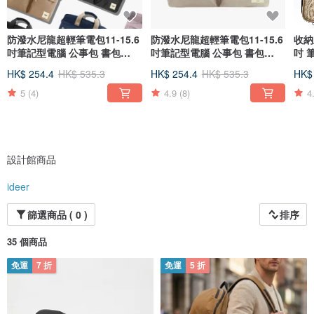
防潑水尼龍超輕筆電包11-15.6
防潑水尼龍超輕筆電包11-15.6
收納
吋筆記型電腦 公事包 書包
吋筆記型電腦 公事包 書包
吋 
macbook
macbook
HK$ 254.4
HK$ 535.3
HK$ 254.4
HK$ 535.3
HK$
5
(4)
4.9
(8)
4
設計館商品
ideer
篩選商品 ( 0 )
排序
35 個商品
免運
7 折
免運
5 折