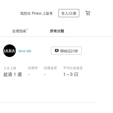
我想在 Pinkoi 上販售
登入/註冊
送禮指南
所有分類
iana-lab
聯絡設計師
上次上線
回應率
回應速度
平均出貨速度
超過 1 週
-
-
1～3 日