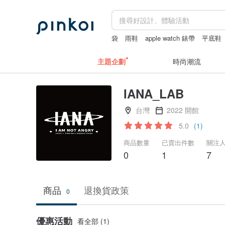
袋
雨鞋
apple watch 錶帶
平底鞋
禮金利是封
主題企劃
時尚潮流
IANA_LAB
台灣
2022 開館
5.0
(1)
商品數量
已賣出件數
關注
0
1
7
商品
退換貨政策
0
優惠活動
看全部 (1)