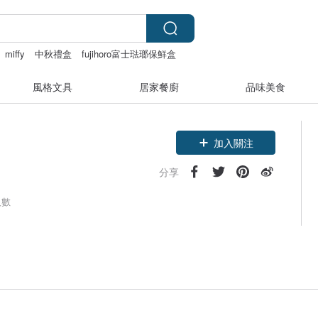
miffy
中秋禮盒
fujihoro富士琺瑯保鮮盒
風格文具
居家餐廚
品味美食
加入關注
分享
人數