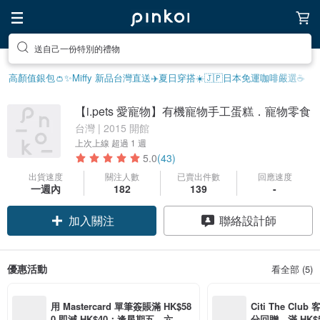
送自己一份特別的禮物
高顏值銀包👛
✨Miffy 新品
台灣直送✈️
夏日穿搭☀️
🇯🇵日本免運
咖啡嚴選☕️
【i.pets 愛寵物】有機寵物手工蛋糕．寵物零食
台灣 | 2015 開館
上次上線
超過 1 週
5.0
(43)
出貨速度
關注人數
已賣出件數
回應速度
領優惠券
一週內
182
139
-
加入關注
聯絡設計師
優惠活動
看全部 (5)
用 Mastercard 單筆簽賬滿 HK$58
Citi The Club
0 即減 HK$40；逢星期五、六、日
分回贈，滿 HK$580