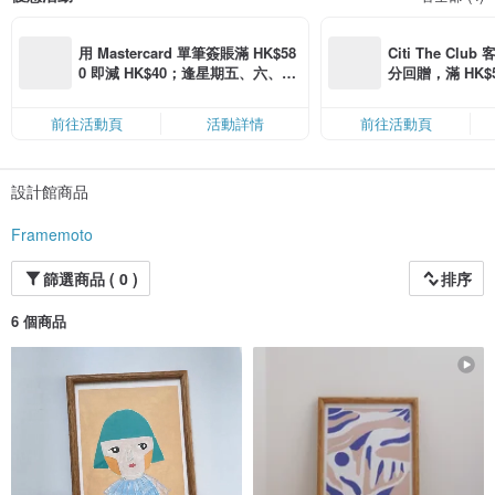
用 Mastercard 單筆簽賬滿 HK$58
Citi The Club
0 即減 HK$40；逢星期五、六、日
分回贈，滿 HK$580
滿 HK$880 即減 HK$80（名額有
Coins（名額
限，額滿即止，僅限「常用信用
前往活動頁
活動詳情
前往活動頁
卡」結帳）
設計館商品
Framemoto
篩選商品 ( 0 )
排序
6 個商品