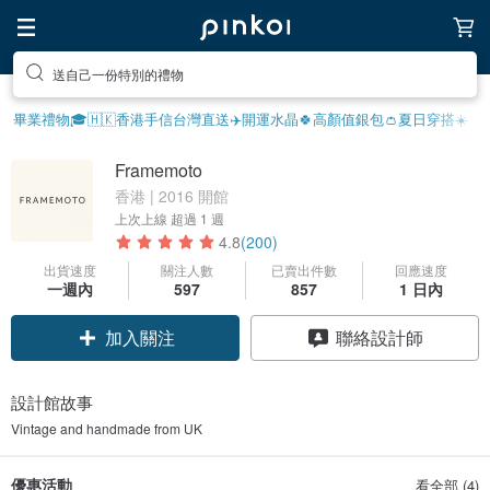
送自己一份特別的禮物
畢業禮物🎓
🇭🇰香港手信
台灣直送✈️
開運水晶🍀
高顏值銀包👛
夏日穿搭☀️
Framemoto
香港 | 2016 開館
上次上線
超過 1 週
4.8
(200)
出貨速度
關注人數
已賣出件數
回應速度
一週內
597
857
1 日內
加入關注
聯絡設計師
設計館故事
Vintage and handmade from UK
優惠活動
看全部 (4)