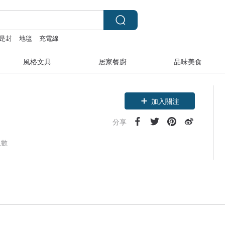
是封
地毯
充電線
風格文具
居家餐廚
品味美食
加入關注
分享
人數