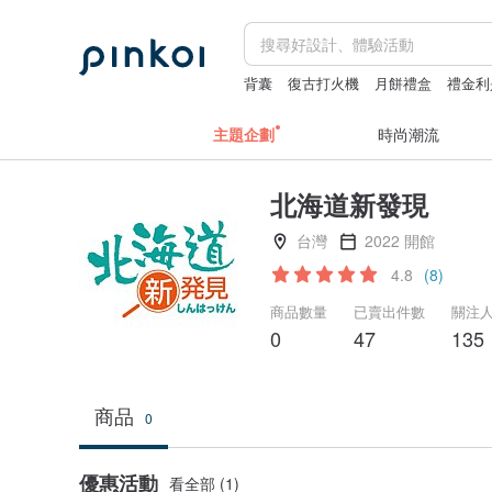
背囊
復古打火機
月餅禮盒
禮金利
fujihoro富士琺瑯保鮮盒
雨鞋
主題企劃
時尚潮流
北海道新發現
台灣
2022 開館
4.8
(8)
商品數量
已賣出件數
關注
0
47
135
商品
0
優惠活動
看全部 (1)