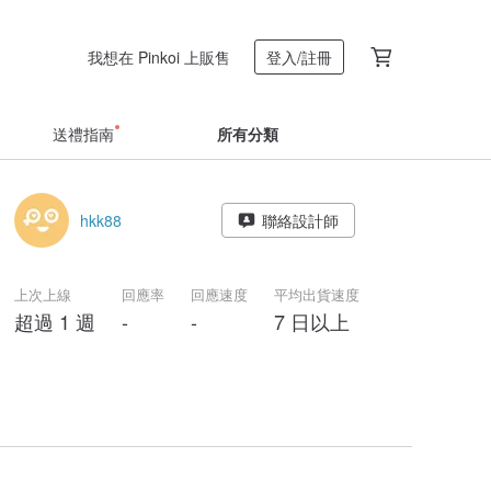
我想在 Pinkoi 上販售
登入/註冊
送禮指南
所有分類
hkk88
聯絡設計師
上次上線
回應率
回應速度
平均出貨速度
超過 1 週
-
-
7 日以上