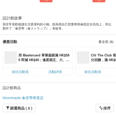
設計館故事
我非常喜歡能讓生活更便利的小物。因為我自己想要將雨傘固定在包包上，所以
製作了「傘背帶（傘ストラップ）」來販售。
優惠活動
看全部 (8)
用 Mastercard 單筆簽賬滿 HK$58
Citi The Club
0 即減 HK$40；逢星期五、六、日
分回贈，滿 HK$580
滿 HK$880 即減 HK$80（名額有
Coins（名額
限，額滿即止，僅限「常用信用
前往活動頁
活動詳情
前往活動頁
卡」結帳）
設計館商品
hiromiracle 傘背帶專賣店
篩選商品 ( 0 )
排序