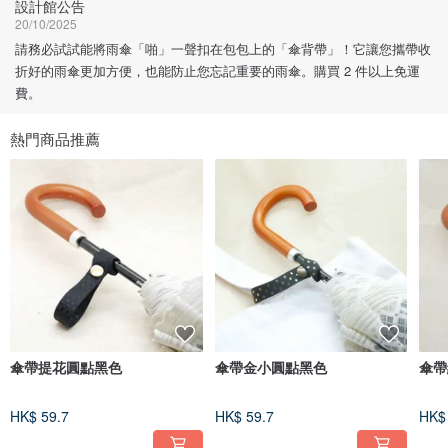
設計館公告
20/10/2025
請務必試試能將雨傘「啪」一聲扣在包包上的「傘背帶」！它讓您攜帶收
折好的雨傘更加方便，也能防止您忘記重要的雨傘。購買 2 件以上免運
費。
熱門商品推薦
傘帶提花圓點黑色
傘帶金小圓點黑色
傘帶
HK$ 59.7
HK$ 59.7
HK$