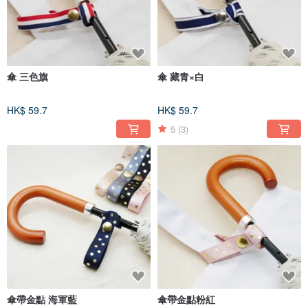
傘 三色旗
傘 藏青×白
HK$ 59.7
HK$ 59.7
5
(3)
傘帶金點 海軍藍
傘帶金點粉紅