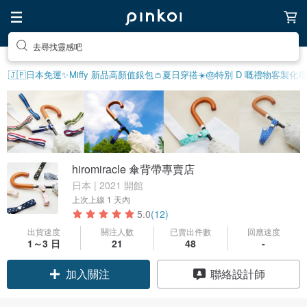
去尋找靈感吧
🇯🇵日本免運
✨Miffy 新品
高顏值銀包👛
夏日穿搭☀️
🎂特別 D 嘅禮物
客製化禮
hiromiracle 傘背帶專賣店
日本 | 2021 開館
上次上線
1 天內
5.0
(12)
出貨速度
關注人數
已賣出件數
回應速度
1～3 日
21
48
-
加入關注
聯絡設計師