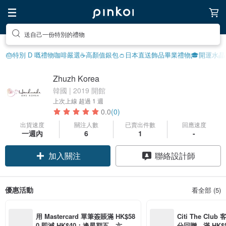
送自己一份特別的禮物
🎂特別 D 嘅禮物
咖啡嚴選☕️
高顏值銀包👛
日本直送飾品
畢業禮物🎓
開運水晶
Zhuzh Korea
韓國 | 2019 開館
上次上線
超過 1 週
0.0
(0)
出貨速度
關注人數
已賣出件數
回應速度
一週內
6
1
-
加入關注
聯絡設計師
優惠活動
看全部 (5)
用 Mastercard 單筆簽賬滿 HK$58
Citi The Club
0 即減 HK$40；逢星期五、六、日
分回贈，滿 HK$580