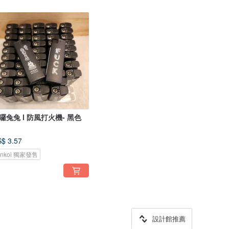
囉兔兔 l 防風打火機- 黑色
$ 3.57
inkoi 獨家發售
設計館推薦