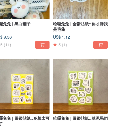
囉兔兔 | 黑白糰子
哈囉兔兔 | 全斷貼紙::你才胖我
是毛蓬
$ 9.36
US$ 1.12
5
(11)
5
(1)
囉兔兔 | 圖鑑貼紙::犯規太可
哈囉兔兔 | 圖鑑貼紙::草泥馬們
了