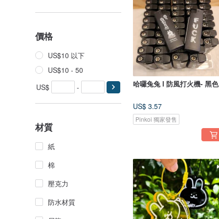
價格
US$10 以下
US$10 - 50
哈囉兔兔 l 防風打火機- 黑色
US$
-
US$ 3.57
Pinkoi 獨家發售
材質
紙
棉
壓克力
防水材質