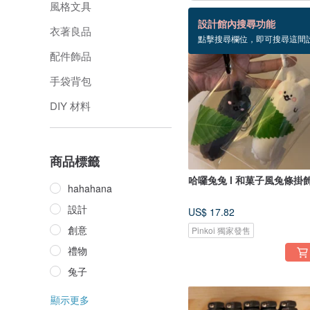
風格文具
186 個商品
設計館內搜尋功能
衣著良品
點擊搜尋欄位，即可搜尋這間
配件飾品
手袋背包
DIY 材料
商品標籤
哈囉兔兔 l 和菓子風兔條掛
hahahana
設計
US$ 17.82
創意
Pinkoi 獨家發售
禮物
兔子
顯示更多