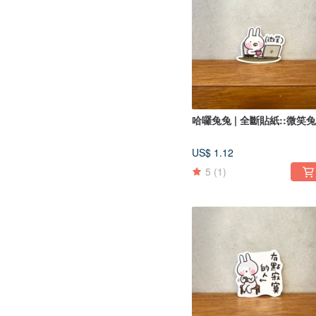
哈囉兔兔 | 全斷貼紙::微笑
US$ 1.12
5
(1)