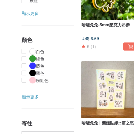
尼龍
顯示更多
哈囉兔兔-5mm壓克力吊飾
US$ 6.69
顏色
5
(1)
白色
綠色
藍色
黑色
粉紅色
顯示更多
寄往
哈囉兔兔 | 圖鑑貼紙::霸之