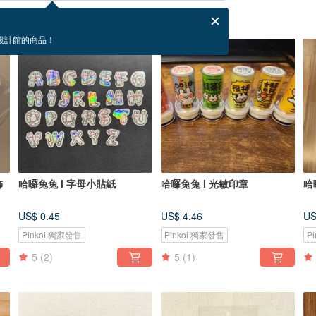
設計館的商品！
飾
哈囉兔兔 l 字母小貼紙
哈囉兔兔 l 光敏印章
哈
US$ 0.45
US$ 4.46
US
Pinkoi 獨家發售
Pinkoi 獨家發售
P
5
(2)
5
(1)