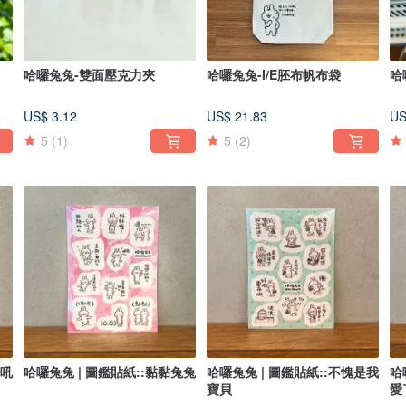
哈囉兔兔-雙面壓克力夾
哈囉兔兔-I/E胚布帆布袋
哈
US$ 3.12
US$ 21.83
US
5
(1)
5
(2)
怒吼
哈囉兔兔 | 圖鑑貼紙::黏黏兔兔
哈囉兔兔 | 圖鑑貼紙::不愧是我
哈
寶貝
愛