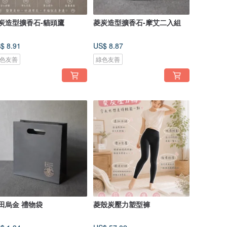
炭造型擴香石-貓頭鷹
菱炭造型擴香石-摩艾二入組
$ 8.91
US$ 8.87
色友善
綠色友善
田烏金 禮物袋
菱殼炭壓力塑型褲