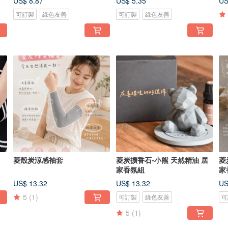
US$ 8.87
US$ 5.35
US
可訂製
綠色友善
可訂製
綠色友善
菱殼炭涼感袖套
菱炭擴香石-小熊 天然精油 居
菱
家香氛組
家
US$ 13.32
US$ 13.32
US
5
(1)
可訂製
綠色友善
可
5
(1)