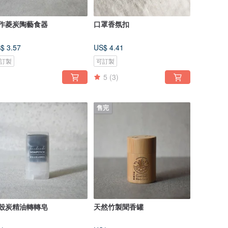
作菱炭陶藝食器
口罩香氛扣
$ 3.57
US$ 4.41
訂製
可訂製
5
(3)
售完
殼炭精油轉轉皂
天然竹製聞香罐