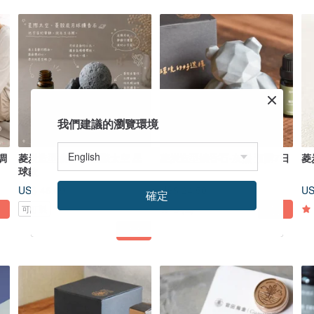
我們建議的瀏覽環境
調
菱炭造型擴香石-星際太空 星
菱炭造型擴香石-灰熊 預購7日
菱
球款
US$ 46.69
US$ 24.50
US
確定
5
(2)
可訂製