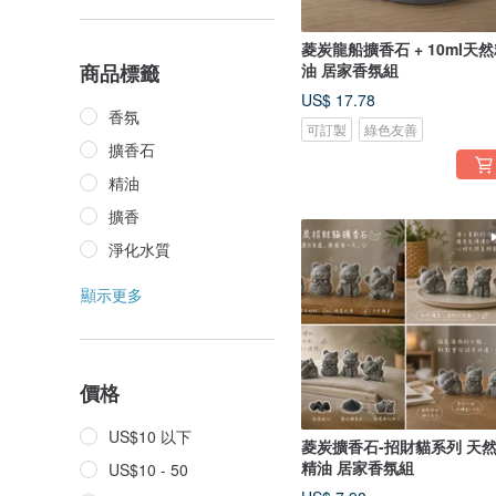
菱炭龍船擴香石 + 10ml天
商品標籤
油 居家香氛組
US$ 17.78
香氛
可訂製
綠色友善
擴香石
精油
擴香
淨化水質
顯示更多
價格
US$10 以下
菱炭擴香石-招財貓系列 天
精油 居家香氛組
US$10 - 50