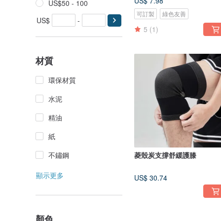
US$ 7.98
US$50 - 100
可訂製
綠色友善
US$
-
5
(1)
材質
環保材質
水泥
精油
紙
不鏽鋼
菱殼炭支撐舒緩護膝
顯示更多
US$ 30.74
顏色