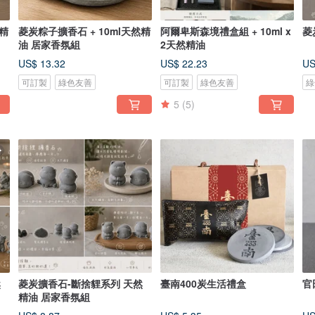
然精
菱炭粽子擴香石 + 10ml天然精
阿爾卑斯森境禮盒組 + 10ml x
菱
油 居家香氛組
2天然精油
US$ 13.32
US$ 22.23
US
可訂製
綠色友善
可訂製
綠色友善
綠
5
(5)
然
菱炭擴香石-斷捨貍系列 天然
臺南400炭生活禮盒
官
精油 居家香氛組