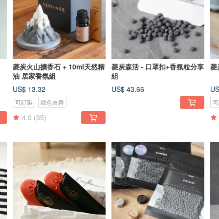
菱炭火山擴香石 + 10ml天然精
菱炭森活 - 口罩扣+香氛粒分享
菱
油 居家香氛組
組
US$ 13.32
US$ 43.66
US
可訂製
綠色友善
可
4.9
(35)