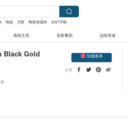
物
地毯
月餅
陶瓷保溫杯
2027手帳
風格文具
居家餐廚
品味美食
Black Gold
領優惠券
加入關注
分享
人數