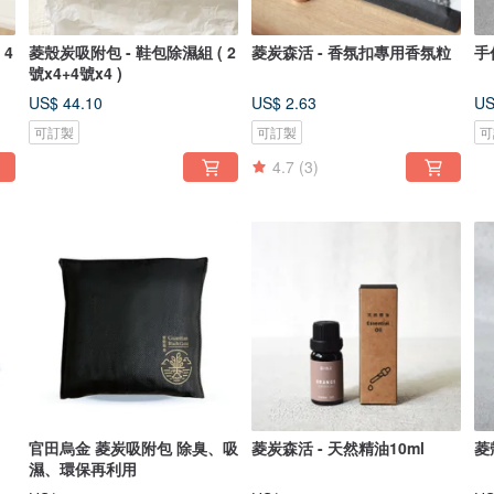
 4
菱殼炭吸附包 - 鞋包除濕組 ( 2
菱炭森活 - 香氛扣專用香氛粒
手
號x4+4號x4 )
US$ 44.10
US$ 2.63
US
可訂製
可訂製
可
4.7
(3)
官田烏金 菱炭吸附包 除臭、吸
菱炭森活 - 天然精油10ml
菱
濕、環保再利用