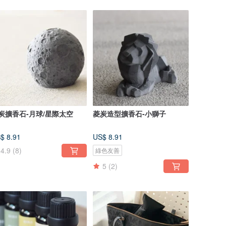
炭擴香石-月球/星際太空
菱炭造型擴香石-小獅子
$ 8.91
US$ 8.91
4.9
(8)
綠色友善
5
(2)