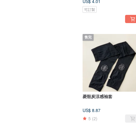
US$ 4.01
可訂製
售完
菱殼炭涼感袖套
US$ 8.87
5
(2)