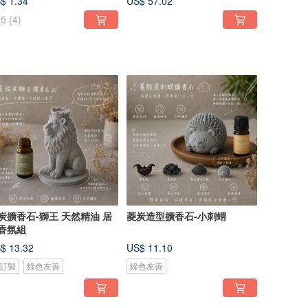
$ 1.34
US$ 57.02
5
(4)
炭擴香石-獅王 天然精油 居
菱炭造型擴香石-小刺蝟
香氛組
$ 13.32
US$ 11.10
訂製
綠色友善
綠色友善