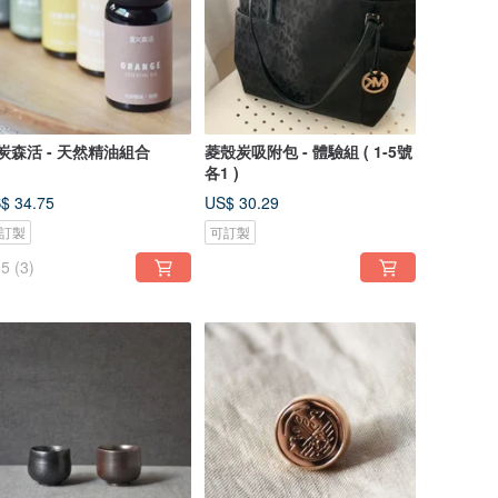
炭森活 - 天然精油組合
菱殼炭吸附包 - 體驗組 ( 1-5號
各1 )
$ 34.75
US$ 30.29
訂製
可訂製
5
(3)