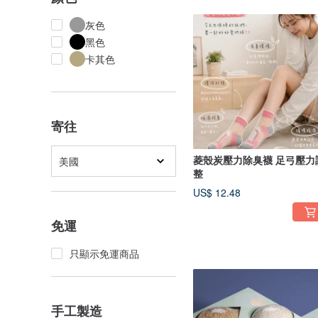
灰色
黑色
卡其色
寄往
菱殼炭壓力除臭襪 足弓壓力
美國
整
US$ 12.48
免運
只顯示免運商品
手工製造