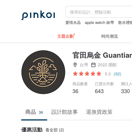
愛情水晶
apple watch 錶帶
散水禮
miffy
主題企劃
時尚潮流
官田烏金 Guantian 
台灣
2022 開館
5.0
(92)
商品數量
已賣出件數
關注
36
643
330
商品
設計館故事
退換貨政策
36
優惠活動
看全部 (2)