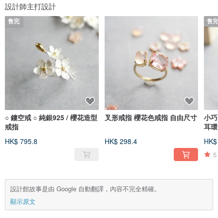
設計師主打設計
售完
售
○ 鏤空戒 ○ 純銀925 / 櫻花造型
叉形戒指 櫻花色戒指 自由尺寸
小巧
戒指
耳環
HK$ 795.8
HK$ 298.4
HK$
5
設計館故事是由 Google 自動翻譯，內容不完全精確。
顯示原文