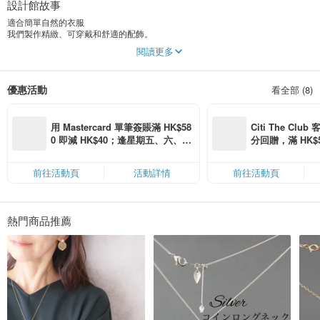
設計館故事
適合簡單自然的衣服
我們製作精緻、可穿戴和舒適的配飾。
閱讀更多
當你創作你的作品時，你會記住什麼？
每一個
這是關於全心全意地做事情。
優惠活動
看全部 (8)
你穿上我手工製作的東西。
如果我能感覺到一點溫暖。
我很開心。
用 Mastercard 單筆簽賬滿 HK$58
Citi The Club
+++ 公告+++
0 即減 HK$40；逢星期五、六、日
分回贈，滿 HK$580
基本上，在周六、週日和節假日，我們因電子郵件和運輸業務而關閉。
滿 HK$880 即減 HK$80（名額有
Coins（名額
謝謝你。
限，額滿即止，僅限「常用信用
前往活動頁
活動詳情
前往活動頁
卡」結帳）
除了最初有缺陷的產品外，我們不接受訂購後因客戶方便而取消的情況。感謝您
的理解。
熱門商品推薦