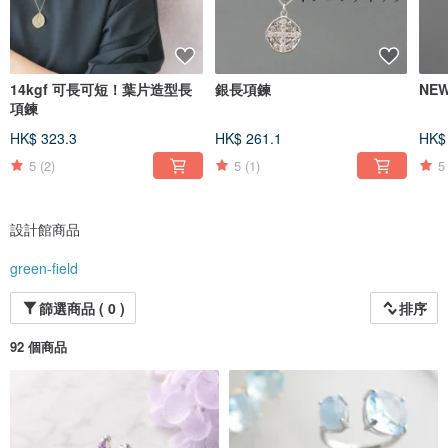
14kgf 可長可短！葉片造型長
銀長項鍊
NE
項鍊
HK$ 323.3
HK$ 261.1
HK$
5
(2)
5
(1)
5
設計館商品
green-field
篩選商品 ( 0 )
排序
92 個商品