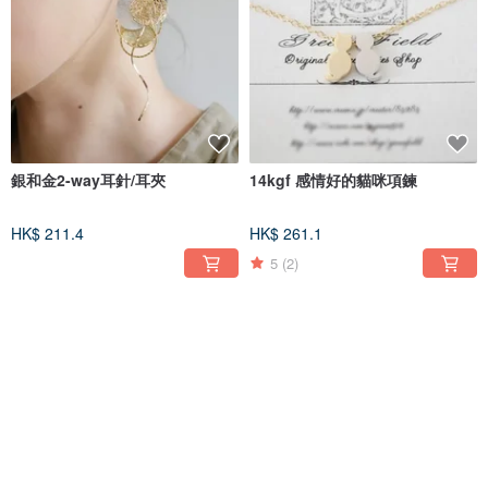
銀和金2-way耳針/耳夾
14kgf 感情好的貓咪項鍊
HK$ 211.4
HK$ 261.1
5
(2)