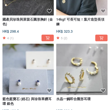
國產貝珍珠與萊茵石圓形胸針 (金
14kgf 可長可短！葉片造型長項
色)
鍊
HK$ 298.4
HK$ 323.3
4
(1)
5
(2)
藍色藍寶石 (鋯石) 與珍珠單鑽耳
水晶一觸即合圈形耳環
環 銀色