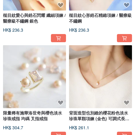
槌目紋愛心與鋯石閃耀 纖細項鍊 /
槌目紋心形鋯石精緻項鍊 / 醫療級
醫療級不鏽鋼 銀色
不鏽鋼
HK$ 236.3
HK$ 236.3
限量稀有施華洛世奇與櫻色淡水
背面造型也別緻的櫻花粉色淡水
珍珠戒指 均碼 叉指戒指
珍珠單顆項鍊 (金色) 可調式長度
友善金屬過敏
HK$ 304.7
HK$ 261.1