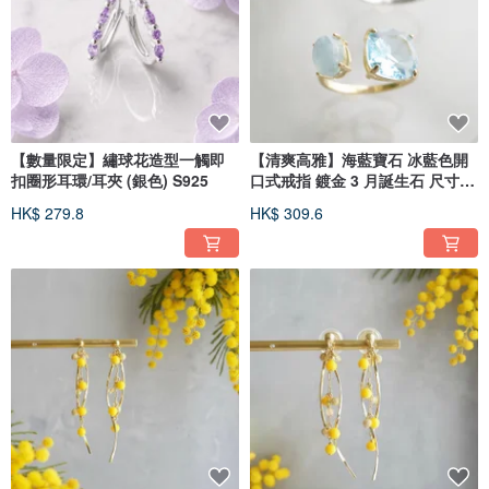
【數量限定】繡球花造型一觸即
【清爽高雅】海藍寶石 冰藍色開
扣圈形耳環/耳夾 (銀色) S925
口式戒指 鍍金 3 月誕生石 尺寸可
調
HK$ 279.8
HK$ 309.6