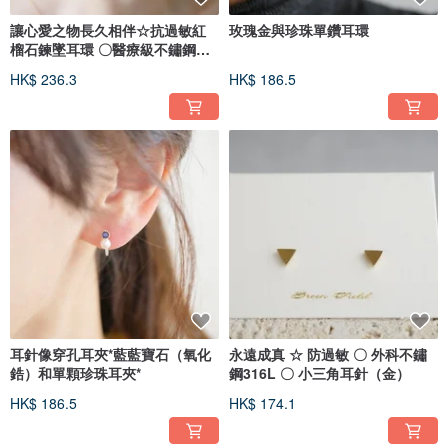
讓心愛之物長久相伴☆抗過敏紅
玫瑰金與珍珠單鑽耳環
榴石鍊墜耳環 〇醫療級不鏽鋼
316L
HK$ 236.3
HK$ 186.5
耳針像穿孔耳夾*藍藍寶石（氧化
永遠成真 ☆ 防過敏 〇 外科不鏽
鋯）和單顆珍珠耳夾*
鋼316L 〇 小三角耳針（金）
HK$ 186.5
HK$ 174.1