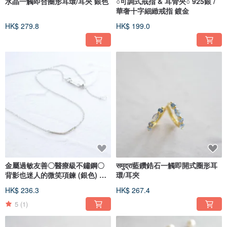
水晶一觸即合圈形耳環/耳夾 銀色
○可調式戒指 & 耳骨夾○ 925銀 /
華奢十字細緻戒指 鍍金
HK$ 279.8
HK$ 199.0
金屬過敏友善〇醫療級不鏽鋼〇
समुद्रा藍鑽鋯石一觸即開式圈形耳
背影也迷人的微笑項鍊 (銀色) 長
環/耳夾
度可調 彎月
HK$ 236.3
HK$ 267.4
5
(1)