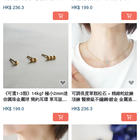
蛇骨鍊 વાળા
季色彩
HK$ 236.3
HK$ 199.0
《可選1-3顆》14kgf 極小2mm迷
可調長度單顆松石 × 精緻蛇紋鍊
你圓珠金屬球 簡約耳環 單耳販售
項鍊 醫療級不鏽鋼/鍍金 金屬過敏
友善金屬過敏 適合男性 夏日飾品
友善
HK$ 199.0
HK$ 236.3