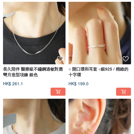
長久陪伴 醫療級不鏽鋼過敏對應
○ 開口環和耳套 ○銀925 / 精緻的
彎月造型項鍊 銀色
十字環
HK$ 261.1
HK$ 199.0