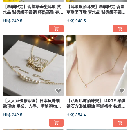
【春季限定】含羞草垂墜耳環 黃
【耳環般的耳夾】春季限定 含羞
水晶 醫療級不鏽鋼 輕熟高雅 春季
草垂墜耳環 黃水晶 醫療級不鏽鋼
耳環
氣質顯白 春季耳環
HK$ 242.5
HK$ 242.5
【大人系優雅珍珠】日本貝珠細
【貼近肌膚的珠寶】14KGF 單鑽
緻項鍊 畢業、入學、聖誕禮物皆
鋯石方形鍊頸鍊 聖誕禮物 抗過敏
適宜 冬日項鍊
也適合疊戴
HK$ 242.5
HK$ 354.4