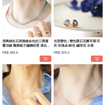
清爽綠松石與雅緻金色的三環層
光照變色 | 變色螢石花瓣耳環/耳
疊項鍊 醫療級不鏽鋼材質 適合夏
夾 玫瑰金/銀色 繡球花 水滴
日配戴
HK$ 360.6
HK$ 323.3