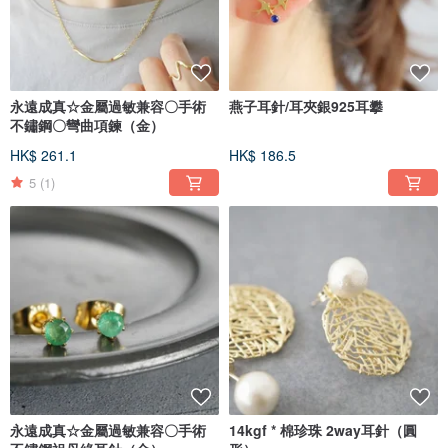
永遠成真☆金屬過敏兼容〇手術
燕子耳針/耳夾銀925耳攀
不鏽鋼〇彎曲項鍊（金）
HK$ 261.1
HK$ 186.5
5
(1)
永遠成真☆金屬過敏兼容〇手術
14kgf * 棉珍珠 2way耳針（圓