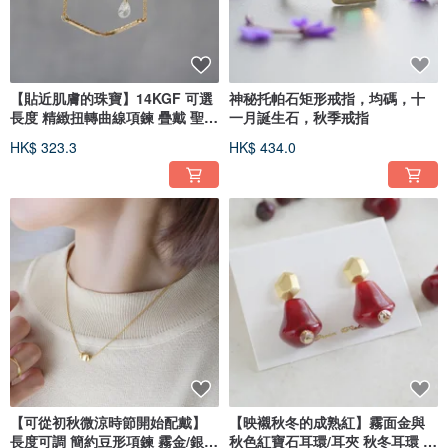
【貼近肌膚的珠寶】14KGF 可選
神秘托帕石矩形戒指，均碼，十
長度 精緻扭轉曲線項鍊 疊戴 聖誕
一月誕生石，秋季戒指
禮物 抗過敏
HK$ 323.3
HK$ 434.0
【可從初秋微涼時節開始配戴】
【映襯秋冬的成熟紅】霧面金與
長度可調 簡約豆形項鍊 霧金/銀
秋色紅寶石耳環/耳夾 秋冬耳環 秋