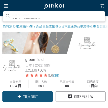
送自己一份特別的禮物
🎂特別 D 嘅禮物
✨Miffy 新品
高顏值銀包👛
日本直送飾品
畢業禮物🎓
客製化
green-field
日本 | 2022 開館
上次上線
1 天內
5.0
(38)
出貨速度
關注人數
已賣出件數
回應速度
1～3 日
201
88
1 日內
加入關注
聯絡設計師