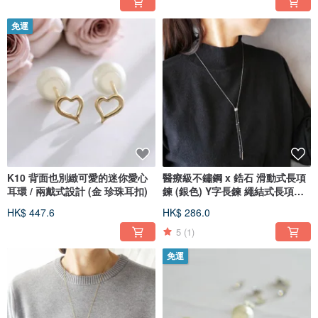
免運
K10 背面也別緻可愛的迷你愛心
醫療級不鏽鋼 x 鋯石 滑動式長項
耳環 / 兩戴式設計 (金 珍珠耳扣)
鍊 (銀色) Y字長鍊 繩結式長項鍊
低過敏性
HK$ 447.6
HK$ 286.0
5
(1)
免運