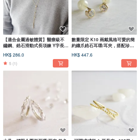
【適合金屬過敏體質】醫療級不
數量限定 K10 兩戴風格可愛的簡
鏽鋼、鋯石滑動式長項鍊 Y字長鍊
約鑲爪鋯石耳環/耳夾，搭配珍珠
頸鍊
後扣，可變換佩戴方式
HK$ 286.0
HK$ 447.6
5
(1)