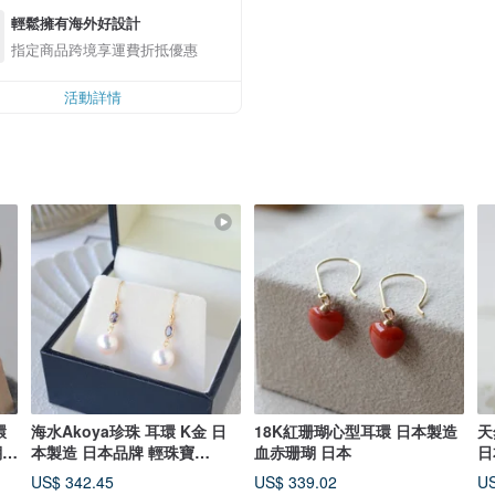
輕鬆擁有海外好設計
指定商品跨境享運費折抵優惠
活動詳情
環
海水Akoya珍珠 耳環 K金 日
18K紅珊瑚心型耳環 日本製造
天
瑚
本製造 日本品牌 輕珠寶
血赤珊瑚 日本
日
K18/K10可選
US$ 342.45
US$ 339.02
US