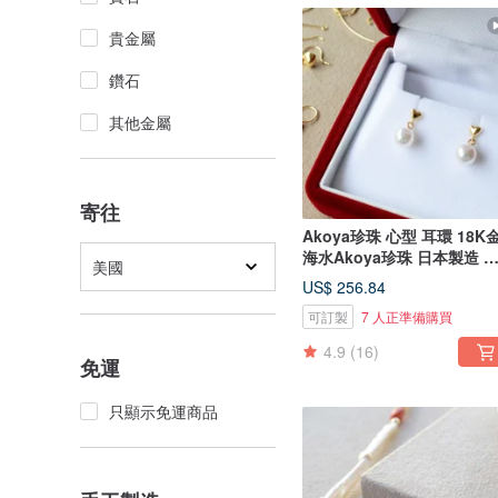
貴金屬
鑽石
其他金屬
寄往
Akoya珍珠 心型 耳環 18K
海水Akoya珍珠 日本製造 
美國
本品牌
US$ 256.84
可訂製
7 人正準備購買
4.9
(16)
免運
只顯示免運商品