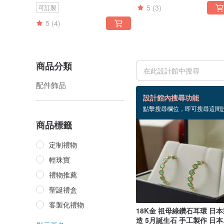
5
(3)
可訂製
5
(4)
商品分類
配件飾品
158 個商品
設計館內搜尋功能
點擊搜尋欄位，即可搜尋這間
商品標籤
定制禮物
輕珠寶
禮物推薦
聖誕禮盒
客製化禮物
18K金 祖母綠鑽石耳環 日
造 5月誕生石 手工製作 日