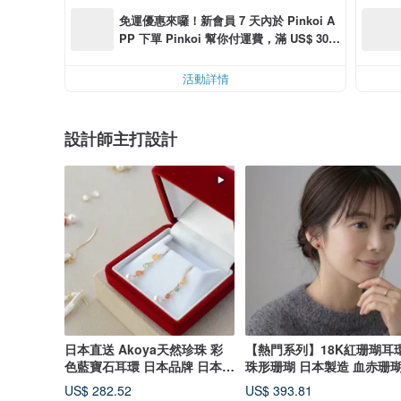
免運優惠來囉！新會員 7 天內於 Pinkoi A
PP 下單 Pinkoi 幫你付運費，滿 US$ 30.0
0 最高可減運費 US$ 6.00
活動詳情
設計師主打設計
日本直送 Akoya天然珍珠 彩
【熱門系列】18K紅珊瑚耳
色藍寶石耳環 日本品牌 日本製
珠形珊瑚 日本製造 血赤珊
造
日本製
US$ 282.52
US$ 393.81