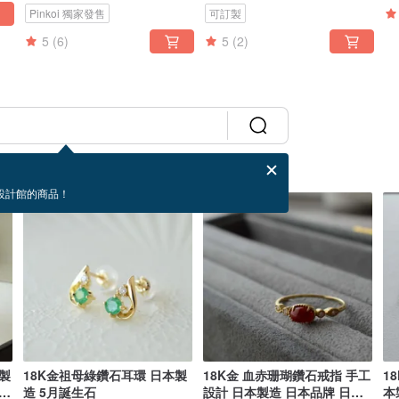
Pinkoi 獨家發售
可訂製
5
(6)
5
(2)
設計館的商品！
本製
18K金祖母綠鑽石耳環 日本製
18K金 血赤珊瑚鑽石戒指 手工
1
本直
造 5月誕生石
設計 日本製造 日本品牌 日本
本