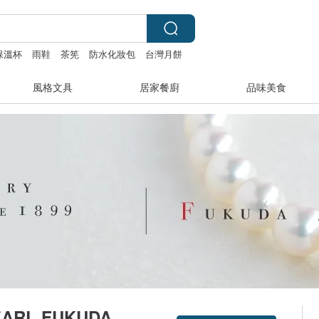
保溫杯
雨鞋
茶筅
防水化妝包
台灣月餅
風格文具
居家餐廚
品味美食
EARL FUKUDA