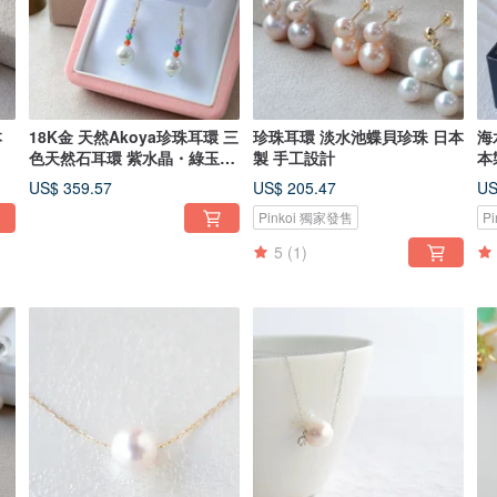
18K金 天然Akoya珍珠耳環 三
珍珠耳環 淡水池蝶貝珍珠 日本
海
色天然石耳環 紫水晶・綠玉
製 手工設計
本
髓・紅玉
K
US$ 359.57
US$ 205.47
US
Pinkoi 獨家發售
P
5
(1)