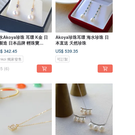
水Akoya珍珠 耳環 K金 日
Akoya珍珠耳環 海水珍珠 日
製造 日本品牌 輕珠寶
本直送 天然珍珠
18/K10可選
$ 342.45
US$ 539.35
inkoi 獨家發售
可訂製
5
(6)