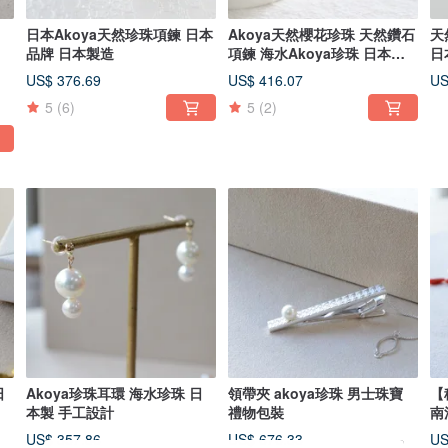
日
日本Akoya天然珍珠項鍊 日本
Akoya天然櫻花珍珠 天然鑽石
天
品牌 日本製造
項鍊 海水Akoya珍珠 日本製
日
造
US$ 376.69
US$ 416.07
US
5
(6)
5
(2)
日
Akoya珍珠耳環 海水珍珠 日
領帶夾 akoya珍珠 男士珠寶
【
本製 手工設計
禮物包裝
南
US$ 357.86
US$ 676.33
US