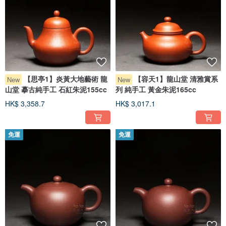
【思亭1】炎黃大地藝術 龍
【容天1】龍山堂 清雅賞系
New
New
山堂 摹古純手工 石紅朱泥155cc
列 純手工 黃金朱泥165cc
HK$ 3,358.7
HK$ 3,017.1
免運
免運