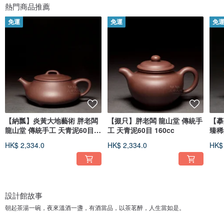
熱門商品推薦
免運
免運
免
【納瓢】炎黃大地藝術 胖老闆
【掇只】胖老闆 龍山堂 傳統手
【摹
龍山堂 傳統手工 天青泥60目
工 天青泥60目 160cc
臻稀
180c
310
HK$ 2,334.0
HK$ 2,334.0
HK$ 
設計館故事
朝起茶湯一碗，夜來溫酒一盞，有酒當品，以茶茗醉，人生當如是。
【工藝傳家．捏陶成器】