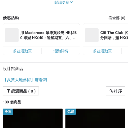
閱讀更多
民國60年代，鶯歌在地工藝師王火土成立「金宏興陶瓷企業社」，發展精緻的陶
瓷花瓶。金宏興的第二代，也就是胖老闆，在泥礦與刻繪之間成長，上承父親對
工藝作品的眼光與人脈，延續父親對品質與信用的精神，投注於自身情有獨鍾的
優惠活動
看全部 (6)
茶器具中，秉持用好壺品好茶的初衷，創立「炎黃大地藝術」。
【杯底藏韻．茗人匠心】
橫跨臺灣鶯歌與中國宜興兩處制陶工藝重鎮，胖老闆走訪丁山鎮泥料各大廠，取
用 Mastercard 單筆簽賬滿 HK$58
Citi The Club
料合作自無錫市文化類科普教育基地的泥料場，堅持好的泥料與手工製程，嚴格
0 即減 HK$40；逢星期五、六、日
分回贈，滿 HK$580
拒絕使用化學調和泥料。
滿 HK$880 即減 HK$80（名額有
Coins（名額
嚴選原礦泥料結合鶯歌本地的窯燒工藝，胖老闆與多位鶯歌在地製壺師共同合
限，額滿即止，僅限「常用信用
作，精揉各家專長與鶯歌在地手拉坏工藝，在紫砂壺傳統底蘊中融會工法的創
前往活動頁
活動詳情
前往活動頁
卡」結帳）
新。純粹的礦土與茶湯交融，才能喝出茶的醇厚與品質的安心。
【無欲則剛 純粹則美】—致力於美的呈現
設計館商品
個性瀟灑的胖老闆注重於保健養生、喜以茶酒會友，致力於傳統海峽兩岸工藝的
發揚，與台灣知名工藝師吳郎、邱勝德、柯志正、陳伯安、程剛等名家合作，以
紫砂壺為本，呈現釉彩塗繪、文字篆刻之美，每支紫砂壺的圖樣絕一僅有。
【炎黃大地藝術】胖老闆
【匠心之致．靜待有緣人】
篩選商品 ( 0 )
排序
坐落於鶯歌小鎮的炎黃大地藝術將籌備新的展示空間，屆時由胖老闆沏以溫茶，
邀您親自來品茗賞壺。
139 個商品
免運
免運