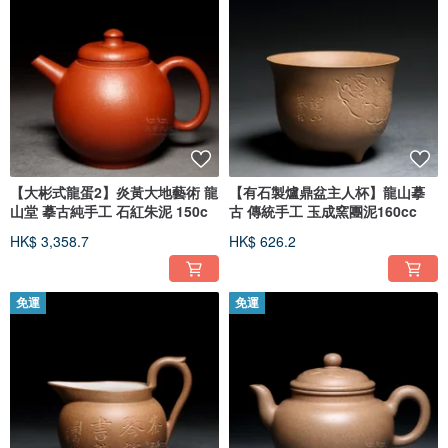
【大彬式龍蛋2】炎黃大地藝術 龍
【有石製爐鼎盆主人杯】龍山摹
山堂 摹古純手工 石紅朱泥 150c
古 傳統手工 玉成窯團泥160cc
HK$ 3,358.7
HK$ 626.2
免運
免運