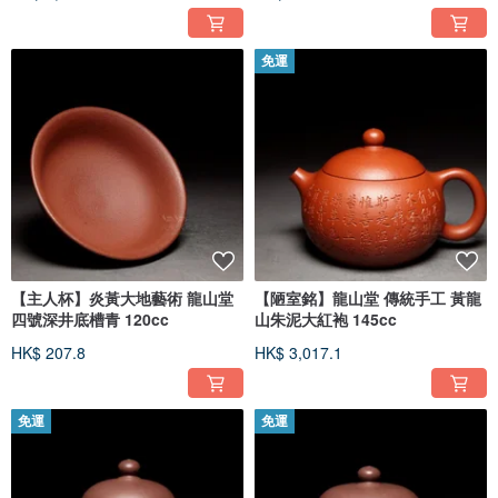
免運
【主人杯】炎黃大地藝術 龍山堂
【陋室銘】龍山堂 傳統手工 黃龍
四號深井底槽青 120cc
山朱泥大紅袍 145cc
HK$ 207.8
HK$ 3,017.1
免運
免運