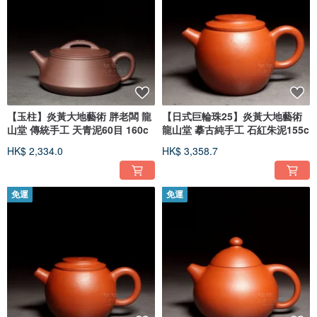
【玉柱】炎黃大地藝術 胖老闆 龍
【日式巨輪珠25】炎黃大地藝術
山堂 傳統手工 天青泥60目 160c
龍山堂 摹古純手工 石紅朱泥155c
HK$ 2,334.0
HK$ 3,358.7
免運
免運