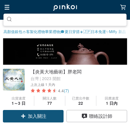
享受療癒的放鬆生活
高顏值銀包👛
客製化禮物
畢業禮物🎓
夏日穿搭☀️
🇯🇵日本免運
✨Miffy 新品
【炎黃大地藝術】胖老闆
台灣 | 2023 開館
上次上線
1 天內
4.4
(7)
出貨速度
關注人數
已賣出件數
回應速度
1～3 日
77
22
1 日內
加入關注
聯絡設計師