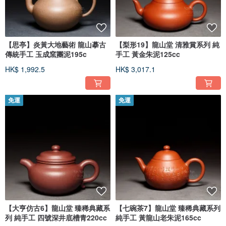
【思亭】炎黃大地藝術 龍山摹古
【梨形19】龍山堂 清雅賞系列 純
傳統手工 玉成窯團泥195c
手工 黃金朱泥125cc
HK$ 1,992.5
HK$ 3,017.1
免運
免運
【大亨仿古6】龍山堂 臻稀典藏系
【七碗茶7】龍山堂 臻稀典藏系列
列 純手工 四號深井底槽青220cc
純手工 黃龍山老朱泥165cc