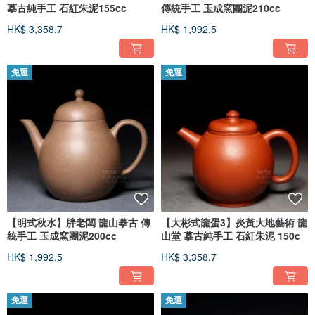
摹古純手工 石紅朱泥155cc
傳統手工 玉成窯團泥210cc
HK$ 3,358.7
HK$ 1,992.5
免運
免運
【明式秋水】胖老闆 龍山摹古 傳
【大彬式龍蛋3】炎黃大地藝術 龍
統手工 玉成窯團泥200cc
山堂 摹古純手工 石紅朱泥 150c
HK$ 1,992.5
HK$ 3,358.7
免運
免運