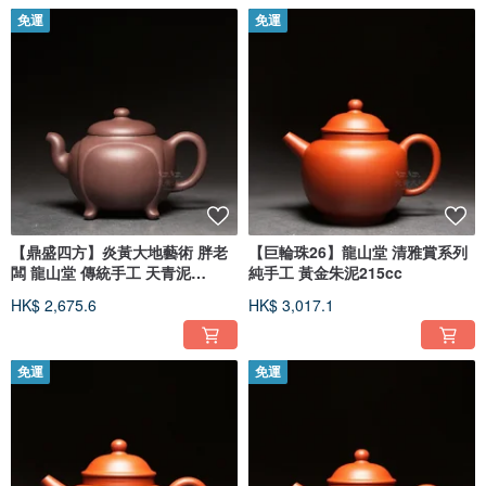
免運
免運
【鼎盛四方】炎黃大地藝術 胖老
【巨輪珠26】龍山堂 清雅賞系列
闆 龍山堂 傳統手工 天青泥
純手工 黃金朱泥215cc
190cc
HK$ 2,675.6
HK$ 3,017.1
免運
免運