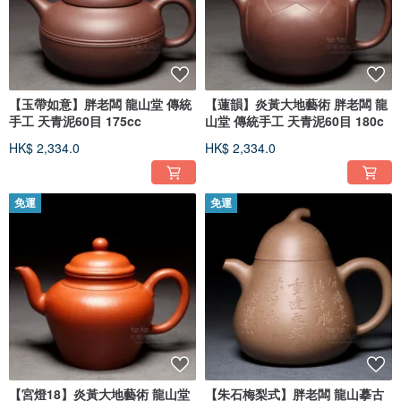
【玉帶如意】胖老闆 龍山堂 傳統
【蓮韻】炎黃大地藝術 胖老闆 龍
手工 天青泥60目 175cc
山堂 傳統手工 天青泥60目 180c
HK$ 2,334.0
HK$ 2,334.0
免運
免運
【宮燈18】炎黃大地藝術 龍山堂
【朱石梅梨式】胖老闆 龍山摹古