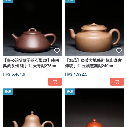
【壺公冶父款子冶石瓢20】臻稀
【旭茂】炎黃大地藝術 龍山摹古
典藏系列 純手工 天青泥275cc
傳統手工 玉成窯團泥240cc
HK$ 5,464.9
HK$ 1,992.5
免運
免運