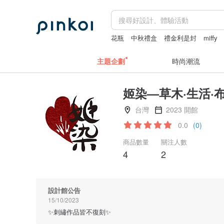
花瓶
中秋禮盒
禮金利是封
miffy
主題企劃
時尚潮流
姬染—草木·生活·
台灣
2023 開館
0.0
(0)
商品數量
關注人數
4
2
設計館公告
15/10/2023
✨刺繡作品皆不復刻✨