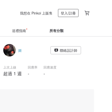
我想在 Pinkoi 上販售
登入/註冊
送禮指南
所有分類
姬
聯絡設計師
上次上線
回應率
回應速度
超過 1 週
-
-