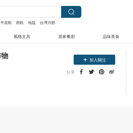
平底鞋
雨鞋
地毯
台灣月餅
風格文具
居家餐廚
品味美食
布物
加入關注
分享