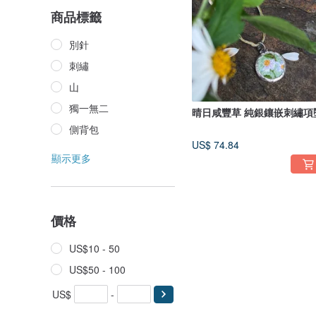
商品標籤
別針
刺繡
山
獨一無二
晴日咸豐草 純銀鑲嵌刺繡項
側背包
US$ 74.84
顯示更多
價格
US$10 - 50
US$50 - 100
US$
-