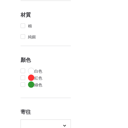
材質
棉
純銀
顏色
白色
紅色
綠色
寄往