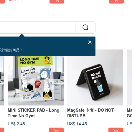
設計館的商品！
MINI STICKER PAD - Long
MagSafe 卡套 - DO NOT
Ma
Time No Gym
DISTURB
G
US$ 2.48
US$ 14.45
US