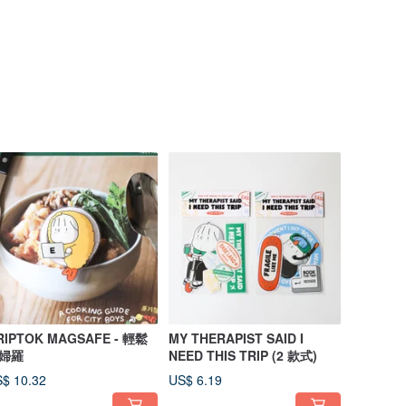
RIPTOK MAGSAFE - 輕鬆
MY THERAPIST SAID I
婦羅
NEED THIS TRIP (2 款式)
$ 10.32
US$ 6.19