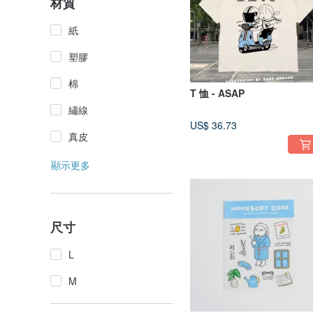
材質
紙
塑膠
棉
T 恤 - ASAP
繡線
US$ 36.73
真皮
顯示更多
尺寸
L
M