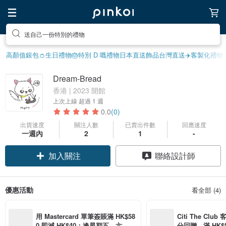
送自己一份特別的禮物
高顏值銀包👛
生日禮物
🎂特別 D 嘅禮物
日本直送飾品
台灣直送✈️
客製化禮物
Dream-Bread
香港 | 2023 開館
上次上線
超過 1 週
0.0
(0)
出貨速度
關注人數
已賣出件數
回應速度
一週內
2
1
-
加入關注
聯絡設計師
優惠活動
看全部 (4)
用 Mastercard 單筆簽賬滿 HK$58
Citi The Club
0 即減 HK$40；逢星期五、六、日
分回贈，滿 HK$580