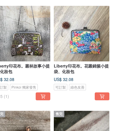
iberty印花布。叢林故事小提
Liberty印花布。花叢錦簇小提
/化妝包
袋、化妝包
$ 32.08
US$ 32.08
訂製
Pinkoi 獨家發售
可訂製
綠色友善
5
(1)
完
售完