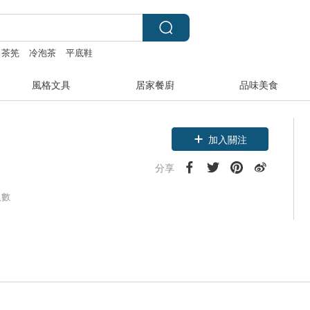
茶筅
冷泡茶
平底鞋
風格文具
居家餐廚
品味美食
加入關注
分享
人數