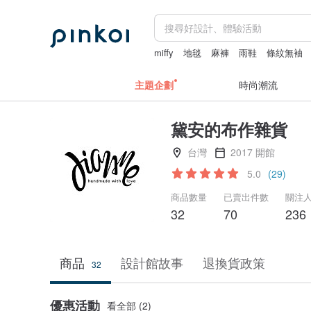
miffy
地毯
麻褲
雨鞋
條紋無袖
主題企劃
時尚潮流
黛安的布作雜貨
台灣
2017 開館
5.0
(29)
商品數量
已賣出件數
關注
32
70
236
商品
設計館故事
退換貨政策
32
優惠活動
看全部 (2)