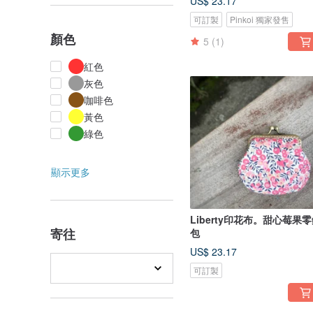
US$ 23.17
可訂製
Pinkoi 獨家發售
顏色
5
(1)
紅色
灰色
咖啡色
黃色
綠色
顯示更多
Liberty印花布。甜心莓果
寄往
包
US$ 23.17
可訂製