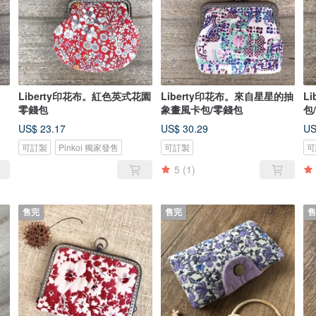
Liberty印花布。紅色英式花園
Liberty印花布。來自星星的抽
L
零錢包
象畫風卡包/零錢包
包
US$ 23.17
US$ 30.29
US
可訂製
Pinkoi 獨家發售
可訂製
可
5
(1)
售完
售完
售