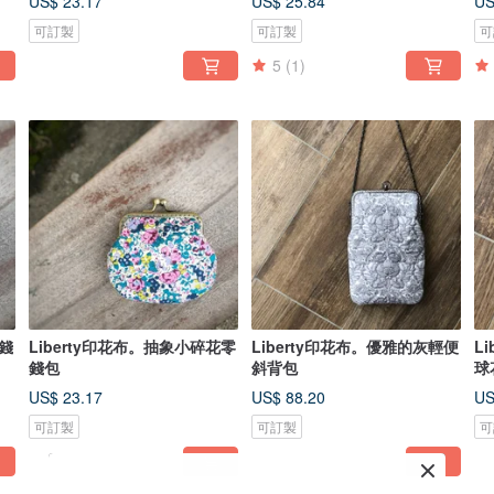
US$ 23.17
US$ 25.84
US
可訂製
可訂製
可
5
(1)
零錢
Liberty印花布。抽象小碎花零
Liberty印花布。優雅的灰輕便
L
錢包
斜背包
球
US$ 23.17
US$ 88.20
US
可訂製
可訂製
可