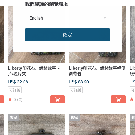
我們建議的瀏覽環境
確定
Liberty印花布。叢林故事卡
Liberty印花布。叢林故事輕便
L
片/名片夾
斜背包
袋
US$ 32.08
US$ 88.20
US
可訂製
可訂製
可
5
(2)
售完
售完
售