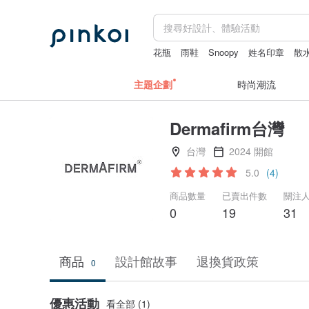
花瓶
雨鞋
Snoopy
姓名印章
散
主題企劃
時尚潮流
Dermafirm台灣
台灣
2024 開館
5.0
(4)
商品數量
已賣出件數
關注
0
19
31
商品
設計館故事
退換貨政策
0
優惠活動
看全部 (1)