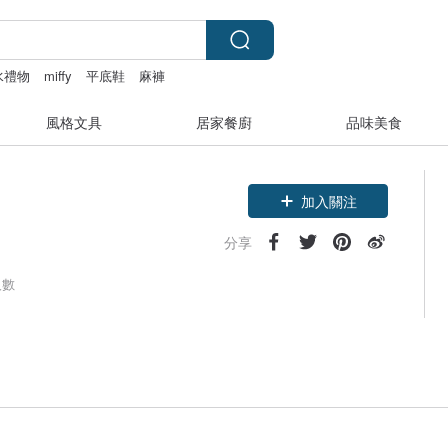
水禮物
miffy
平底鞋
麻褲
風格文具
居家餐廚
品味美食
加入關注
分享
人數