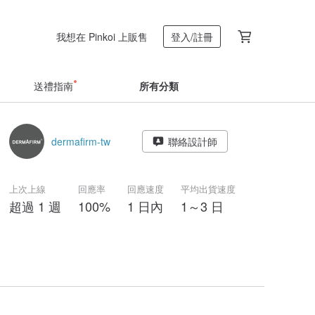
我想在 Pinkoi 上販售
登入/註冊
送禮指南
所有分類
dermafirm-tw
聯絡設計師
上次上線
回應率
回應速度
平均出貨速度
超過 1 週
100%
1 日內
1～3 日