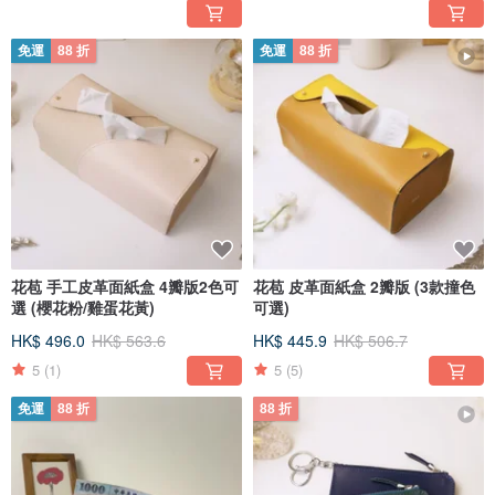
免運
88 折
免運
88 折
花苞 手工皮革面紙盒 4瓣版2色可
花苞 皮革面紙盒 2瓣版 (3款撞色
選 (櫻花粉/雞蛋花黃)
可選)
HK$ 496.0
HK$ 563.6
HK$ 445.9
HK$ 506.7
5
(1)
5
(5)
免運
88 折
88 折