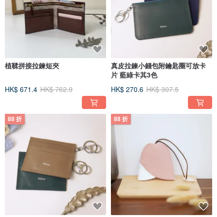
植鞣拼接拉鍊短夾
真皮拉鍊小錢包附鑰匙圈可放卡
片 藍綠卡其3色
HK$ 671.4
HK$ 762.9
HK$ 270.6
HK$ 307.5
88 折
88 折