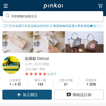
享受療癒的放鬆生活
去尋找靈感吧
🇯🇵日本免運
日本直送飾品
🎂特別 D 嘅禮物
咖啡嚴選☕️
畢業禮物🎓
夏日穿搭☀
砥礪貓 Délicat
台灣 | 2023 開館
上次上線
1 天內
5.0
(7)
出貨速度
關注人數
已賣出件數
回應速度
領優惠券
1～3 日
152
21
1 日內
聯絡設計師
加入關注