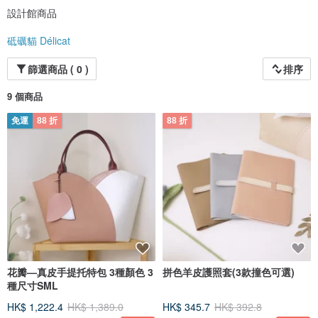
設計館商品
砥礪貓 Délicat
篩選商品 ( 0 )
排序
9 個商品
免運
88 折
88 折
花瓣—真皮手提托特包 3種顏色 3
拼色羊皮護照套(3款撞色可選)
種尺寸SML
HK$ 1,222.4
HK$ 1,389.0
HK$ 345.7
HK$ 392.8