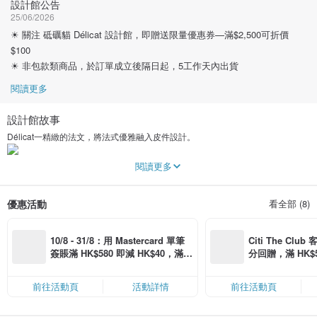
設計館公告
25/06/2026
☀ 關注 砥礪貓 Délicat 設計館，即贈送限量優惠券—滿$2,500可折價
$100
☀ 非包款類商品，於訂單成立後隔日起，5工作天內出貨
閱讀更多
設計館故事
Délicat一精緻的法文，將法式優雅融入皮件設計。
將工藝與花朵曲線融入日常用品設計中。中譯砥礪貓，指持續鑽研皮革工藝。
閱讀更多
創辦人Jamie，雙主修設計背景，持續向精品樣品師學習打版打樣製作，並曾於
優惠活動
看全部 (8)
精品皮件公司任職。品牌商品皆由Jamie親自設計打版、手工製作，是台灣原創
皮件品牌。
10/8 - 31/8：用 Mastercard 單筆
Citi The Club
簽賬滿 HK$580 即減 HK$40，滿 H
分回贈，滿 HK$580
創辦人每年親赴日本，挑選色澤美麗、質感頂級的皮革進口回台灣台中，製作成
商品。
K$2,500 即減 HK$300，星期五、
Coins（名額
六、日滿 HK$880 即減 HK$80（名
前往活動頁
活動詳情
前往活動頁
Floraison系列
額有限，額滿即止，僅限「常用信
以花苞曲線做延伸成拼接花瓣的層次，創作出花瓣托特包、花苞面紙盒、小花鑰
用卡」結帳）
匙圈等拼接作品。