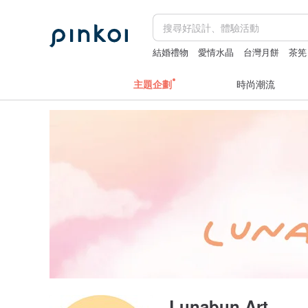
結婚禮物
愛情水晶
台灣月餅
茶筅
miffy
主題企劃
時尚潮流
Lunabun Art