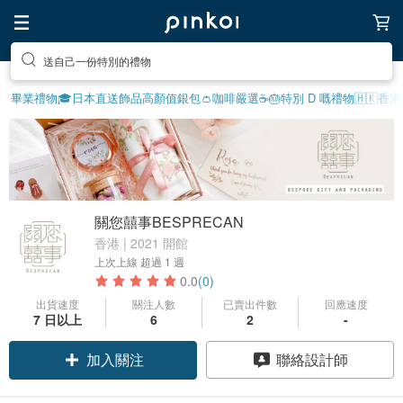
送自己一份特別的禮物
畢業禮物🎓
日本直送飾品
高顏值銀包👛
咖啡嚴選☕️
🎂特別 D 嘅禮物
🇭🇰香
關您囍事BESPRECAN
香港 | 2021 開館
上次上線
超過 1 週
0.0
(0)
出貨速度
關注人數
已賣出件數
回應速度
7 日以上
6
2
-
加入關注
聯絡設計師