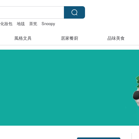
水化妝包
地毯
茶筅
Snoopy
風格文具
居家餐廚
品味美食