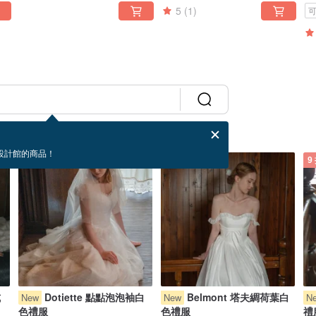
5
(1)
設計館的商品！
9 折
9 折
9
式
Dotiette 點點泡泡袖白
Belmont 塔夫綢荷葉白
New
New
N
色禮服
色禮服
禮