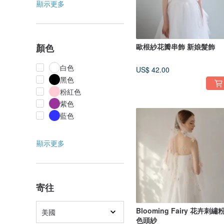
顯示更多
顏色
歐根紗花瓣串飾 新娘髮飾
白色
US$ 42.00
黑色
粉紅色
紫色
藍色
顯示更多
寄往
Blooming Fairy 花卉刺繡
美國
色頭紗