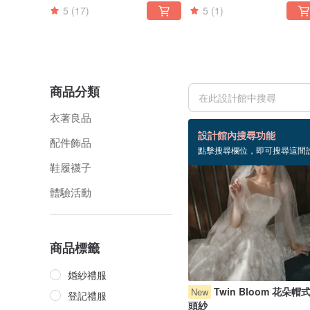
5
(17)
5
(1)
商品分類
衣著良品
227 個商品
設計館內搜尋功能
配件飾品
點擊搜尋欄位，即可搜尋這間
鞋履襪子
體驗活動
商品標籤
婚紗禮服
Twin Bloom 花朵帽
New
登記禮服
頭紗