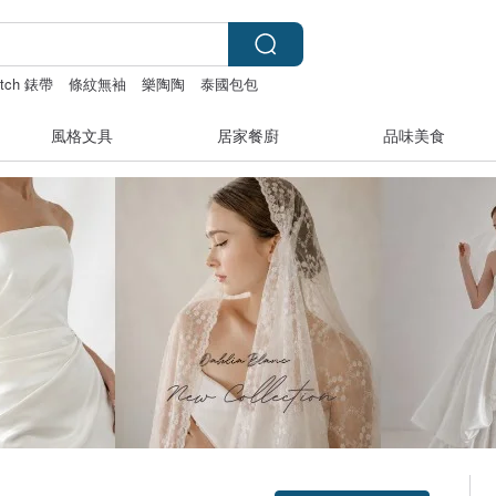
atch 錶帶
條紋無袖
樂陶陶
泰國包包
風格文具
居家餐廚
品味美食