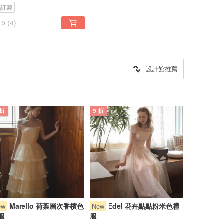
可訂製
5
(4)
設計館推薦
 折
9 折
Marello 荷葉層次香檳色
Edel 花卉點點粉米色禮
ew
New
服
服