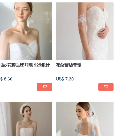
根紗花瓣垂墜耳環 925銀針
花朵蕾絲臂環
$ 8.60
US$ 7.30