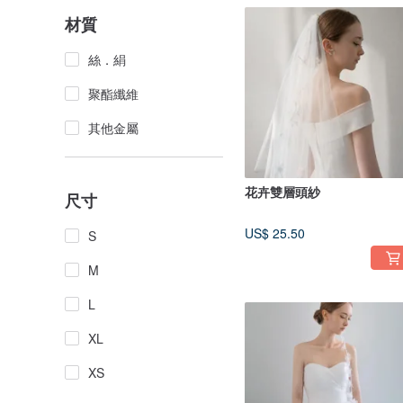
材質
絲．絹
聚酯纖維
其他金屬
花卉雙層頭紗
尺寸
US$ 25.50
S
M
L
XL
XS