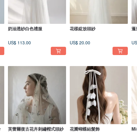
奶油透紗白色禮服
花樣綻放頭紗
蓬
US$ 113.00
US$ 20.00
US
粉
芙蕾爾復古花卉刺繡帽式頭紗
花瓣蝴蝶結髮飾
M