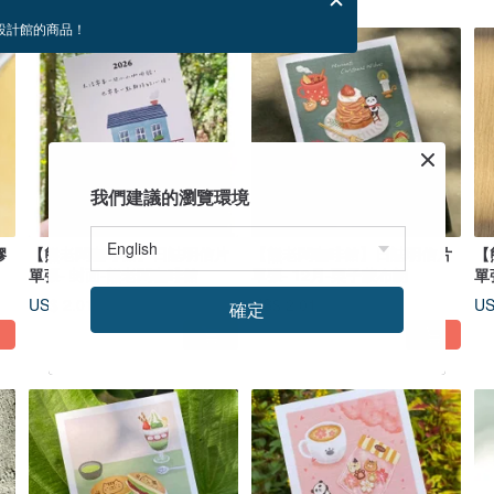
設計館的商品！
我們建議的瀏覽環境
膠
【熊老闆咖啡館】日誌明信片
【熊老闆咖啡館】日誌明信片
【
單張- 封面-熊老闆咖啡館
單張- 12月-栗子蒙布朗
單
US$ 2.01
US$ 2.01
US
確定