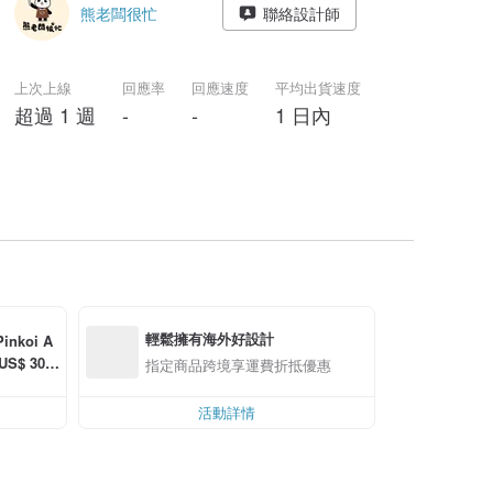
熊老闆很忙
聯絡設計師
上次上線
回應率
回應速度
平均出貨速度
超過 1 週
-
-
1 日內
輕鬆擁有海外好設計
koi A
S$ 30.0
指定商品跨境享運費折抵優惠
活動詳情