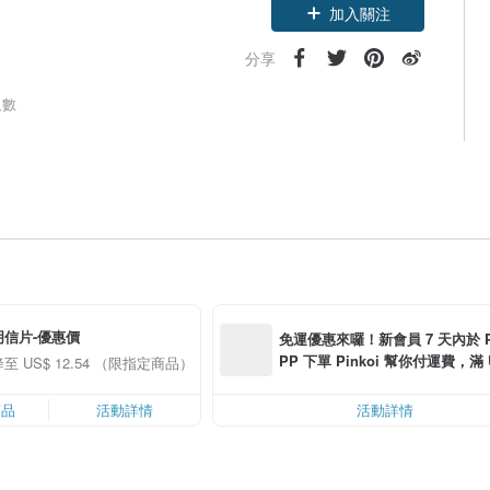
加入關注
分享
人數
明信片-優惠價
免運優惠來囉！新會員 7 天內於 Pin
PP 下單 Pinkoi 幫你付運費，滿 U
至 US$ 12.54 （限指定商品）
0 最高可減運費 US$ 6.00
商品
活動詳情
活動詳情