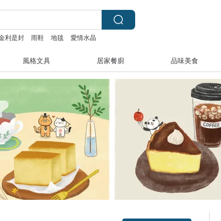
金利是封
雨鞋
地毯
愛情水晶
風格文具
居家餐廚
品味美食