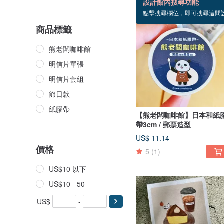
設計館內搜尋功能
點擊搜尋欄位，即可搜尋這間
商品標籤
熊老闆咖啡館
明信片單張
明信片套組
節日款
紙膠帶
【熊老闆咖啡館】日本和紙
帶3cm / 郵票造型
US$ 11.14
價格
5
(1)
US$10 以下
US$10 - 50
US$
-