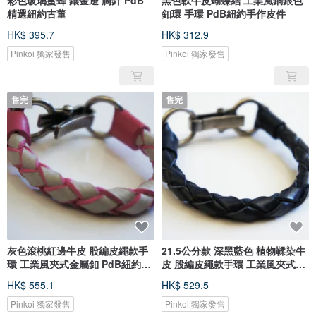
彩色玻璃蜜蜂 鑲金邊 胸針 PdB
黑色軟牛皮蝴蝶結 工業風銅銀色
精選紐約古董
釦環 手環 PdB紐約手作皮件
HK$ 395.7
HK$ 312.9
Pinkoi 獨家發售
Pinkoi 獨家發售
售完
售完
灰色滾桃紅邊牛皮 股編皮繩款手
21.5公分款 深黑藍色 植物鞣染牛
環 工業風夾式金屬釦 PdB紐約手
皮 股編皮繩款手環 工業風夾式金
作皮件
屬釦 PdB紐約手作皮件
HK$ 555.1
HK$ 529.5
Pinkoi 獨家發售
Pinkoi 獨家發售