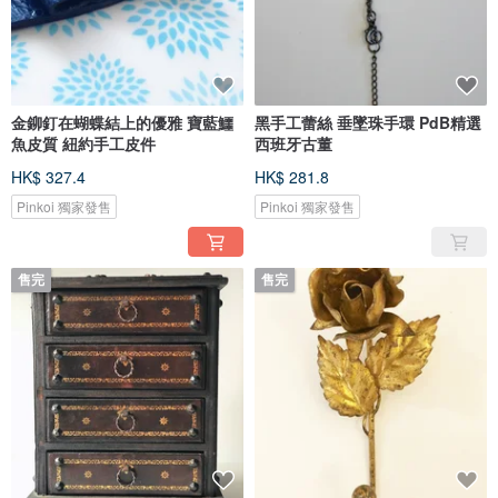
金鉚釘在蝴蝶結上的優雅 寶藍鱷
黑手工蕾絲 垂墜珠手環 PdB精選
魚皮質 紐約手工皮件
西班牙古董
HK$ 327.4
HK$ 281.8
Pinkoi 獨家發售
Pinkoi 獨家發售
售完
售完