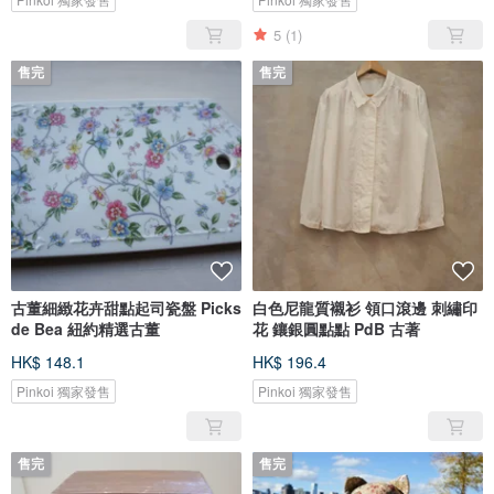
5
(1)
售完
售完
古董細緻花卉甜點起司瓷盤 Picks
白色尼龍質襯衫 領口滾邊 刺繡印
de Bea 紐約精選古董
花 鑲銀圓點點 PdB 古著
HK$ 148.1
HK$ 196.4
Pinkoi 獨家發售
Pinkoi 獨家發售
售完
售完