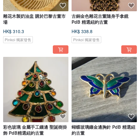
雕花木製奶油盅 購於巴黎古董市
古銅金色雕花古董隨身手拿鏡
場
PdB 精選紐約古董
HK$ 310.3
HK$ 338.8
Pinkoi 獨家發售
Pinkoi 獨家發售
彩色玻璃 金屬手工鑲邊 聖誕樹掛
蝴蝶玻璃鑲金邊胸針 PdB 精選紐
飾 PdB精選紐約古董
約古董