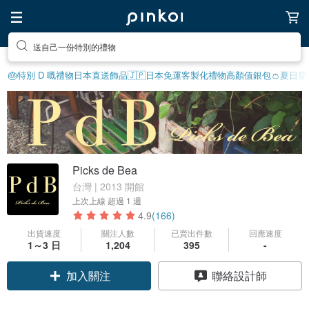
享受療癒的放鬆生活
🎂特別 D 嘅禮物
日本直送飾品
🇯🇵日本免運
客製化禮物
高顏值銀包👛
夏日穿
Picks de Bea
台灣 | 2013 開館
上次上線
超過 1 週
4.9
(166)
出貨速度
關注人數
已賣出件數
回應速度
1～3 日
1,204
395
-
領優惠券
聯絡設計師
加入關注