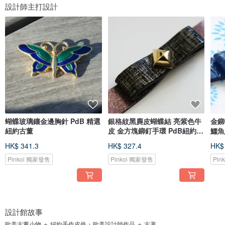
設計師主打設計
蝴蝶玻璃鑲金邊胸針 PdB 精選
銀格紋黑麂皮蝴蝶結 亮紫色牛
金鉚
紐約古董
皮 金方塊鉚釘手環 PdB紐約手
鱷魚
作皮件
HK$ 341.3
HK$ 327.4
HK$
Pinkoi 獨家發售
Pinkoi 獨家發售
Pin
設計館故事
歐美古董小物 ＋ 紐約手作皮件 + 歐美設計師作品 ＋ 古著