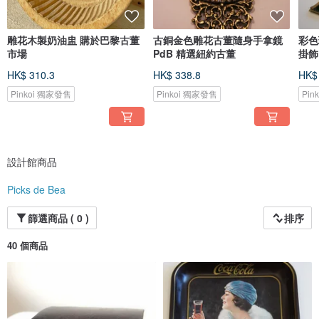
雕花木製奶油盅 購於巴黎古董
古銅金色雕花古董隨身手拿鏡
彩色
市場
PdB 精選紐約古董
掛飾
HK$ 310.3
HK$ 338.8
HK$
Pinkoi 獨家發售
Pinkoi 獨家發售
Pin
設計館商品
Picks de Bea
篩選商品 ( 0 )
排序
40 個商品