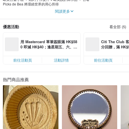
Picks de Bea 將環繞世界的用心所得
帶給喜愛生活獨一無二的你
閱讀更多
許多我們的精選美好事物
歐美古董小物來自Bea清晨至美東大小型跳蚤市場
優惠活動
看全部 (5)
東逛西逛與賣家聊歷史博感情得來的萬中取一好品味
紐約手作皮件
Handmade leatherette goods from New York City!
用 Mastercard 單筆簽賬滿 HK$58
Citi The Club
Bea 好友, 一個上進的台灣女孩T
0 即減 HK$40；逢星期五、六、日
分回贈，滿 HK$580
在紐約流行設計學院FIT努力學習後的優質作品.
滿 HK$880 即減 HK$80（名額有
Coins（名額
義大利真皮的等級選用ㄧ線歐美設計師品牌等級皮革,
限，額滿即止，僅限「常用信用
與美國、西班牙、義大利精選金屬配飾與釦環,
前往活動頁
活動詳情
前往活動頁
卡」結帳）
給愛好獨一無二的我們視覺與觸感的完美呈現!
新的時尚穿搭觀感 環保且充滿回憶故事個人品味古著
生活中加入多一份心意和想法 變得更有趣美好
熱門商品推薦
不造成過多時尚的垃圾 多了更多精心的巧思和延續的精神
讓新與舊不只字面上的意義 而成為更有價值的寶物
也因手創商品與古著的獨一無二
讓每個男孩女孩都知道自己也是全世界唯一的獨特
來來來
加入我們Instagram @picksdebea 的專頁
一起看看從我們踏出世界的眼睛裡
與你分享的我們的各個亮點