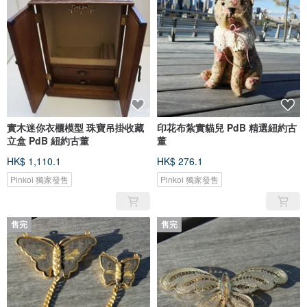
實木迷你衣櫃模型 珠寶吊掛收藏
印花布紮實貓兒 PdB 精選紐約古
立盒 PdB 紐約古董
董
HK$ 1,110.1
HK$ 276.1
Pinkoi 獨家發售
Pinkoi 獨家發售
售完
售完