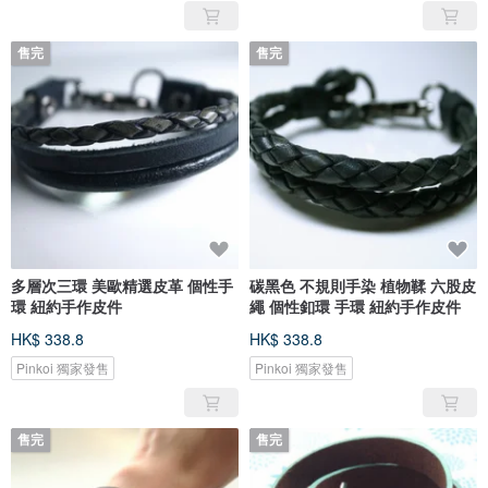
售完
售完
多層次三環 美歐精選皮革 個性手
碳黑色 不規則手染 植物鞣 六股皮
環 紐約手作皮件
繩 個性釦環 手環 紐約手作皮件
HK$ 338.8
HK$ 338.8
Pinkoi 獨家發售
Pinkoi 獨家發售
售完
售完