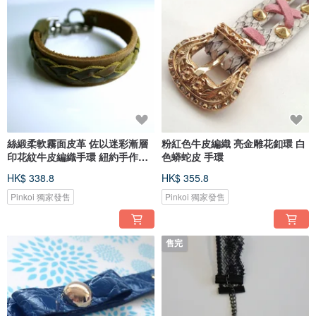
絲緞柔軟霧面皮革 佐以迷彩漸層
粉紅色牛皮編織 亮金雕花釦環 白
印花紋牛皮編織手環 紐約手作皮
色蟒蛇皮 手環
件
HK$ 338.8
HK$ 355.8
Pinkoi 獨家發售
Pinkoi 獨家發售
售完