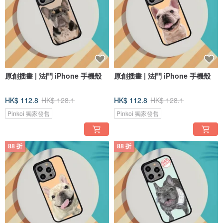
原創插畫 | 法鬥 iPhone 手機殼
原創插畫 | 法鬥 iPhone 手機殼
HK$ 112.8
HK$ 128.1
HK$ 112.8
HK$ 128.1
Pinkoi 獨家發售
Pinkoi 獨家發售
88 折
88 折