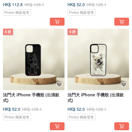
HK$ 112.8
HK$ 128.1
HK$ 52.0
HK$ 128.1
Pinkoi 獨家發售
Pinkoi 獨家發售
4 折
4 折
法鬥犬 iPhone 手機殼 (出清款
法鬥犬 iPhone 手機殼 (出清款
式)
式)
HK$ 52.0
HK$ 128.1
HK$ 52.0
HK$ 128.1
Pinkoi 獨家發售
Pinkoi 獨家發售