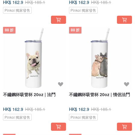
HK$ 162.9
HK$ 185.1
HK$ 162.9
HK$ 185.1
Pinkoi 獨家發售
Pinkoi 獨家發售
88 折
88 折
不鏽鋼杯吸管杯 20oz | 法鬥
不鏽鋼杯吸管杯 20oz | 情侶法鬥
HK$ 162.9
HK$ 185.1
HK$ 162.9
HK$ 185.1
Pinkoi 獨家發售
Pinkoi 獨家發售