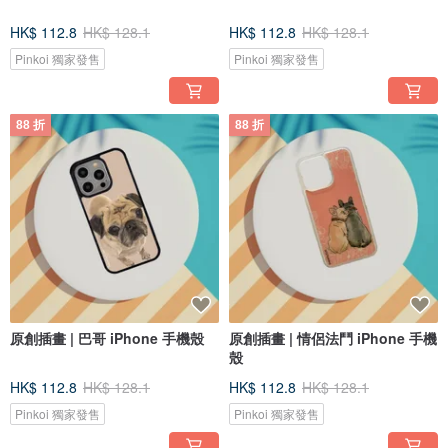
HK$ 112.8
HK$ 128.1
HK$ 112.8
HK$ 128.1
Pinkoi 獨家發售
Pinkoi 獨家發售
88 折
88 折
原創插畫 | 巴哥 iPhone 手機殼
原創插畫 | 情侶法鬥 iPhone 手機
殼
HK$ 112.8
HK$ 128.1
HK$ 112.8
HK$ 128.1
Pinkoi 獨家發售
Pinkoi 獨家發售