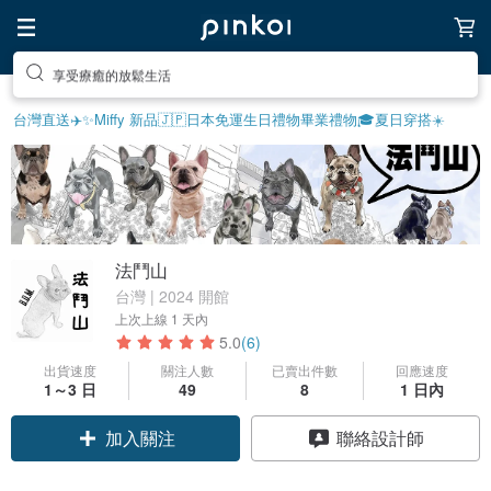
享受療癒的放鬆生活
台灣直送✈️
✨Miffy 新品
🇯🇵日本免運
生日禮物
畢業禮物🎓
夏日穿搭☀️
法鬥山
台灣 | 2024 開館
上次上線
1 天內
5.0
(6)
出貨速度
關注人數
已賣出件數
回應速度
1～3 日
49
8
1 日內
領優惠券
聯絡設計師
加入關注