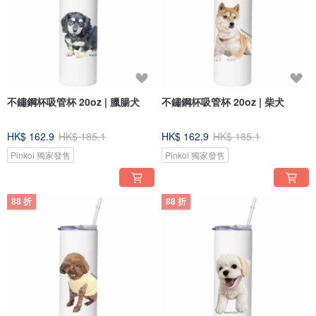
不鏽鋼杯吸管杯 20oz | 臘腸犬
不鏽鋼杯吸管杯 20oz | 柴犬
HK$ 162.9
HK$ 185.1
HK$ 162.9
HK$ 185.1
Pinkoi 獨家發售
Pinkoi 獨家發售
88 折
88 折