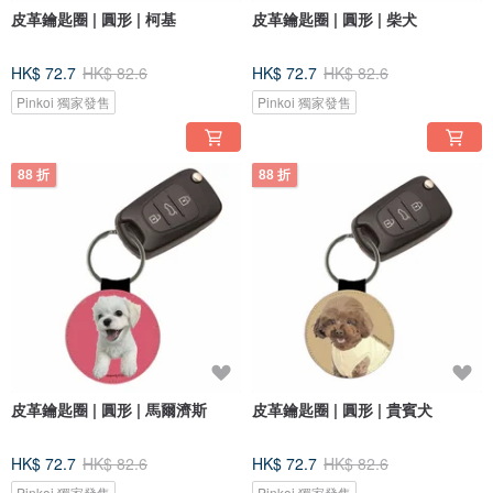
皮革鑰匙圈 | 圓形 | 柯基
皮革鑰匙圈 | 圓形 | 柴犬
HK$ 72.7
HK$ 82.6
HK$ 72.7
HK$ 82.6
Pinkoi 獨家發售
Pinkoi 獨家發售
88 折
88 折
皮革鑰匙圈 | 圓形 | 馬爾濟斯
皮革鑰匙圈 | 圓形 | 貴賓犬
HK$ 72.7
HK$ 82.6
HK$ 72.7
HK$ 82.6
Pinkoi 獨家發售
Pinkoi 獨家發售