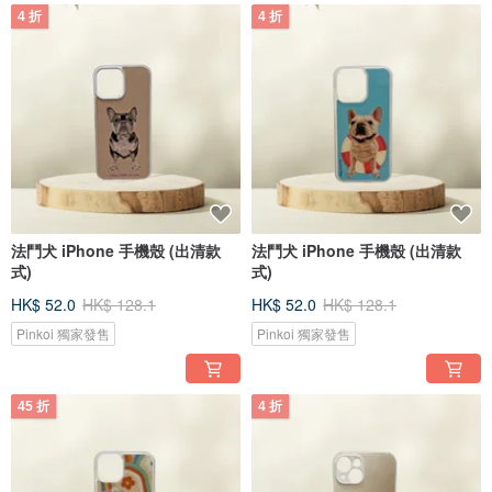
4 折
4 折
法鬥犬 iPhone 手機殼 (出清款
法鬥犬 iPhone 手機殼 (出清款
式)
式)
HK$ 52.0
HK$ 128.1
HK$ 52.0
HK$ 128.1
Pinkoi 獨家發售
Pinkoi 獨家發售
45 折
4 折