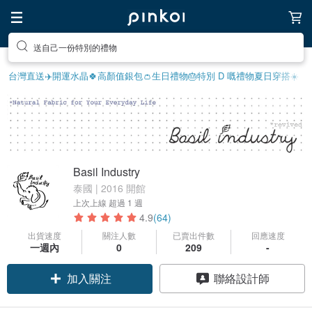
送自己一份特別的禮物
台灣直送✈️
開運水晶🍀
高顏值銀包👛
生日禮物
🎂特別 D 嘅禮物
夏日穿搭☀️
Basil Industry
泰國 | 2016 開館
上次上線
超過 1 週
4.9
(64)
出貨速度
關注人數
已賣出件數
回應速度
一週內
0
209
-
加入關注
聯絡設計師