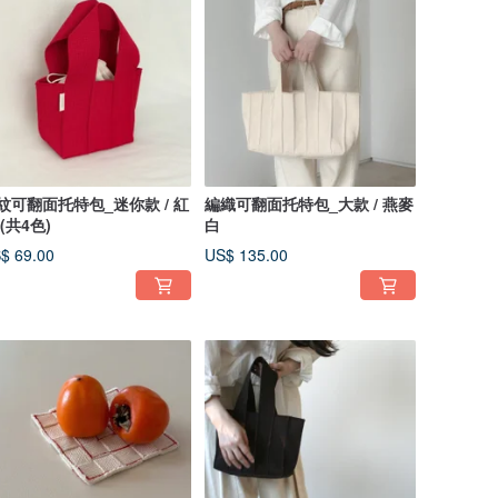
紋可翻面托特包_迷你款 / 紅
編織可翻面托特包_大款 / 燕麥
 (共4色)
白
$ 69.00
US$ 135.00