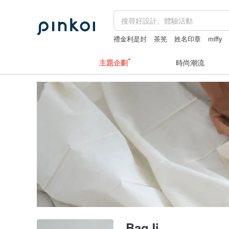
禮金利是封
茶筅
姓名印章
miffy
主題企劃
時尚潮流
BagJi