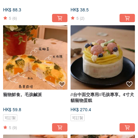
HK$ 88.3
HK$ 38.5
5
(6)
5
(2)
寵物鮮食。毛孩鹹派
//台中面交專用//毛孩專享。4寸犬
貓寵物蛋糕
HK$ 59.8
HK$ 270.4
可訂製
可訂製
5
(9)