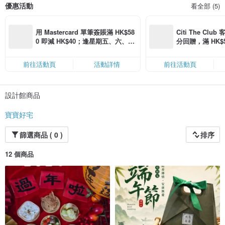
優惠活動
看全部 (5)
用 Mastercard 單筆簽賬滿 HK$58
Citi The Club
0 即減 HK$40；逢星期五、六、日
分回贈，滿 HK$580
滿 HK$880 即減 HK$80（名額有
Coins（名額
限，額滿即止，僅限「常用信用
前往活動頁
活動詳情
前往活動頁
卡」結帳）
設計館商品
寶寶好宅
篩選商品 ( 0 )
排序
12 個商品