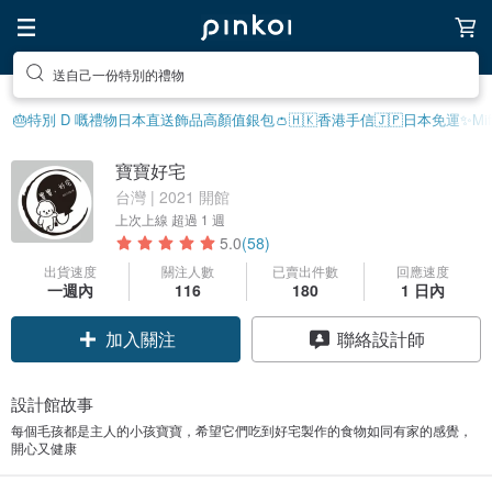
送自己一份特別的禮物
🎂特別 D 嘅禮物
日本直送飾品
高顏值銀包👛
🇭🇰香港手信
🇯🇵日本免運
✨Mi
寶寶好宅
台灣 | 2021 開館
上次上線
超過 1 週
5.0
(58)
出貨速度
關注人數
已賣出件數
回應速度
一週內
116
180
1 日內
加入關注
聯絡設計師
設計館故事
每個毛孩都是主人的小孩寶寶，希望它們吃到好宅製作的食物如同有家的感覺，
開心又健康