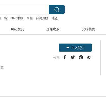
袖
袋
2027手帳
雨鞋
台灣月餅
地毯
風格文具
居家餐廚
品味美食
加入關注
分享
人數