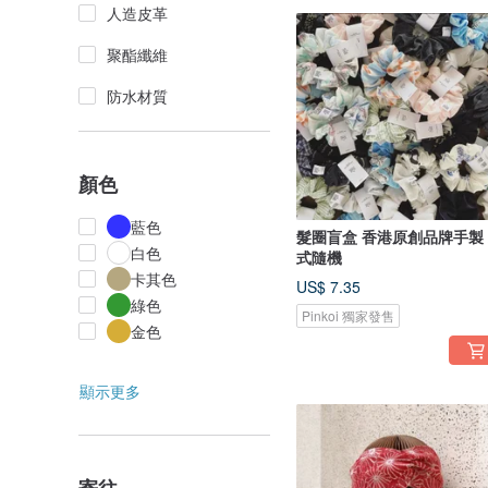
人造皮革
聚酯纖維
防水材質
顏色
藍色
髮圈盲盒 香港原創品牌手製
白色
式隨機
卡其色
US$ 7.35
綠色
Pinkoi 獨家發售
金色
顯示更多