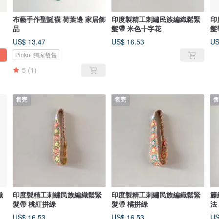
布藝手作聖誕襪 荷葉邊 家居飾
印度製精工刺繡民族編織鬆緊
印
品
髮帶 米色十字花
髮
US$ 13.47
US$ 16.53
US
Pinkoi 獨家發售
5
(1)
售完
售完
售
織
印度製精工刺繡民族編織鬆緊
印度製精工刺繡民族編織鬆緊
籐
髮帶 桃紅拼綠
髮帶 橘拼綠
法
US$ 16.53
US$ 16.53
US