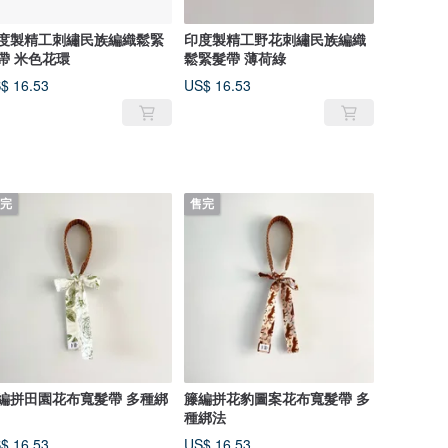
度製精工刺繡民族編織鬆緊
印度製精工野花刺繡民族編織
帶 米色花環
鬆緊髮帶 薄荷綠
$ 16.53
US$ 16.53
完
售完
編拼田園花布寬髮帶 多種綁
籐編拼花豹圖案花布寬髮帶 多
種綁法
$ 16.53
US$ 16.53