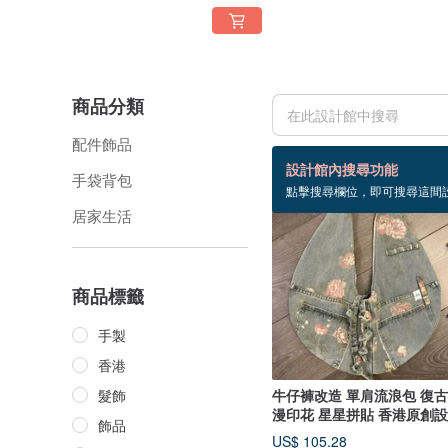
商品分類
配件飾品
36 個商品
設計館內搜尋功能
手袋背包
點擊搜尋欄位，即可搜尋這間
居家生活
商品標籤
手製
香港
髮飾
牛仔褲改造 單肩流浪包 復
漫印花 星星拼貼 香港原創
飾品
US$ 105.28