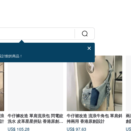
設計館的商品！
古浪
牛仔褲改造 單肩流浪包 閃電紋
牛仔裙改造 流浪牛角包 單肩斜
兩
設計
洗水 皮革星星拼貼 香港原創設
挎兩用 香港原創設計
創
計
US$ 105.28
US$ 97.63
US