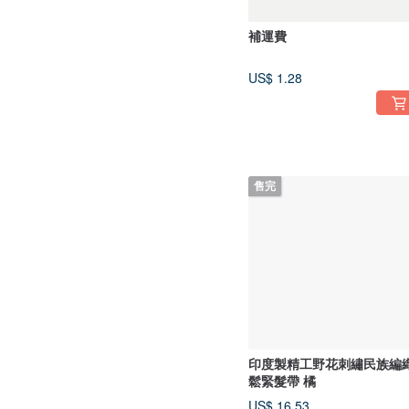
補運費
US$ 1.28
售完
印度製精工野花刺繡民族編
鬆緊髮帶 橘
US$ 16.53