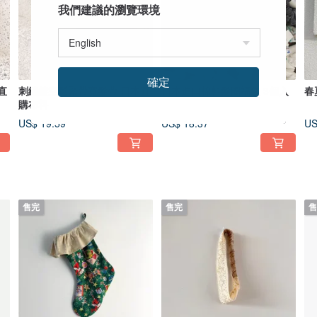
我們建議的瀏覽環境
確定
直
刺繡鏤空鬆緊帶寬髮帶 日本直
日本進口棉料髮圈福袋 3個入
春
購布料
US$ 19.59
US$ 18.37
US
售完
售完
售