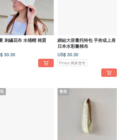
夏 刺繡花布 水桶帽 棉質
綁結大容量托特包 手拎或上肩
日本水彩畫棉布
$ 30.30
US$ 30.30
Pinkoi 獨家發售
完
售完