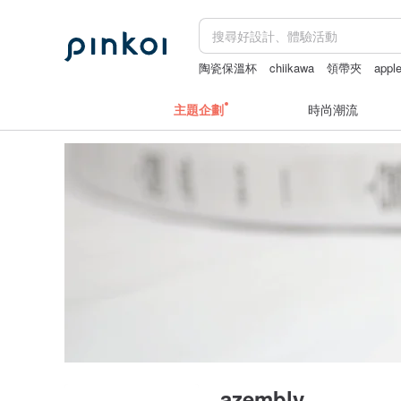
陶瓷保溫杯
chiikawa
領帶夾
appl
2027手帳
主題企劃
時尚潮流
azembly