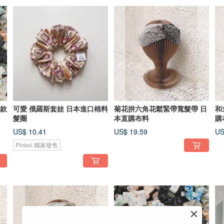
 款
可愛 俄羅斯套娃 日本進口棉料
菊花拼六角花鬆緊帶寬髮帶 日
和
髮圈
本直購布料
購
US$ 10.41
US$ 19.59
US
Pinkoi 獨家發售