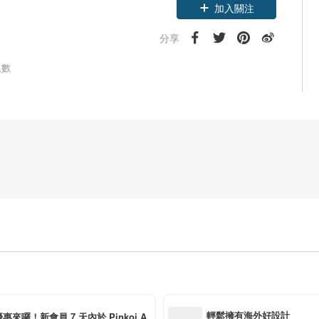
領優惠券
加入關注
分享
人數
輕鬆擁有海外好設計
惠來囉！新會員 7 天內於 Pinkoi A