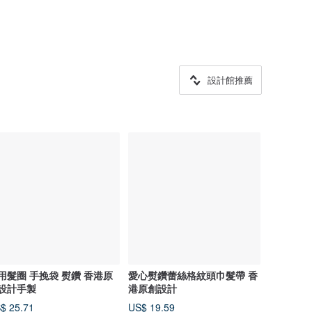
設計館推薦
用髮圈 手挽袋 熨鑽 香港原
愛心熨鑽蕾絲格紋頭巾髮帶 香
設計手製
港原創設計
$ 25.71
US$ 19.59