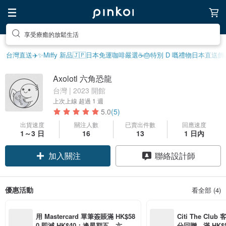
享受療癒的放鬆生活
台灣直送✈️
✨Miffy 新品
🇯🇵日本免運
咖啡嚴選☕️
🎂特別 D 嘅禮物
日本直送飾
Axolotl 六角恐龍
台灣 | 2023 開館
上次上線
超過 1 週
5.0
(5)
出貨速度
關注人數
已賣出件數
回應速度
1～3 日
16
13
1 日內
加入關注
聯絡設計師
優惠活動
看全部 (4)
用 Mastercard 單筆簽賬滿 HK$58
Citi The Club
0 即減 HK$40；逢星期五、六、日
分回贈，滿 HK$580