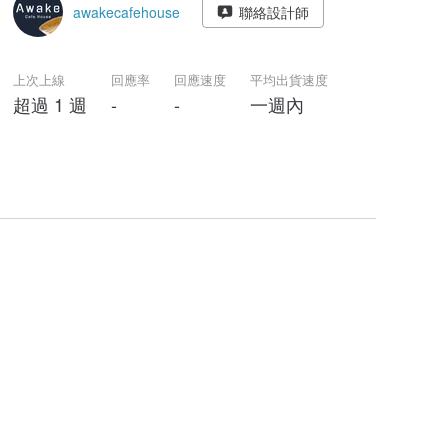
awakecafehouse
聯絡設計師
上次上線
回應率
回應速度
平均出貨速度
超過 1 週
-
-
一週內