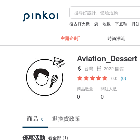
復古打火機
袋
地毯
平底鞋
月餅
主題企劃
時尚潮流
Aviation_Dessert
台灣
2022 開館
0.0
(0)
商品數量
關注人數
0
0
商品
退換貨政策
0
優惠活動
看全部 (1)