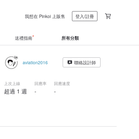
我想在 Pinkoi 上販售
登入/註冊
送禮指南
所有分類
aviation2016
聯絡設計師
上次上線
回應率
回應速度
超過 1 週
-
-