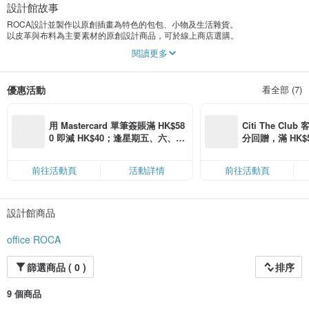
設計館故事
ROCA設計並製作以原創插畫為特色的包包、小物及生活雜貨。
以皮革與布料為主要素材的原創設計商品，可於線上商店選購。
ROCA原創印章備有約80種插畫款式。
閱讀更多
以動物印章為主，歡迎尋找您最喜愛的夥伴。
＊庫存僅限各商品頁面所刊載的顏色與款式。
（恕不接受客製化訂單・全訂製及刻名服務。）
優惠活動
看全部 (7)
用 Mastercard 單筆簽賬滿 HK$58
Citi The Club
0 即減 HK$40；逢星期五、六、日
分回贈，滿 HK$580
滿 HK$880 即減 HK$80（名額有
Coins（名額
限，額滿即止，僅限「常用信用
前往活動頁
活動詳情
前往活動頁
卡」結帳）
設計館商品
office ROCA
篩選商品 ( 0 )
排序
9 個商品