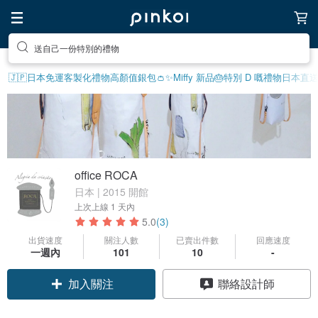
送自己一份特別的禮物
🇯🇵日本免運
客製化禮物
高顏值銀包👛
✨Miffy 新品
🎂特別 D 嘅禮物
日本直
office ROCA
日本 | 2015 開館
上次上線
1 天內
5.0
(3)
出貨速度
關注人數
已賣出件數
回應速度
一週內
101
10
-
加入關注
聯絡設計師