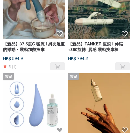
【新品】37.5度C 暖流 l 男友溫度
【新品】TANKER 重浪 l 伸縮
的悸動・震動加熱按摩
+360旋轉+唇感 震動按摩棒
HK$ 594.9
HK$ 794.2
5
(1)
售完
售完