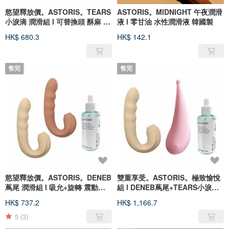
慾望釋放價。ASTORIS。TEARS
ASTORIS。MIDNIGHT 午夜潤滑
小淚滴 潤滑組 l 可替換頭 酥麻 調
液 l 零甘油 水性潤滑液 韓國製
戲
HK$ 680.3
HK$ 142.1
售完
售完
慾望釋放價。ASTORIS。DENEB
雙重享受。ASTORIS。極致愉悅
蔦尾 潤滑組 l 吸允+旋轉 震動按
組 l DENEB蔦尾+TEARS小淚滴
摩棒
+潤滑液
HK$ 737.2
HK$ 1,166.7
5
(3)