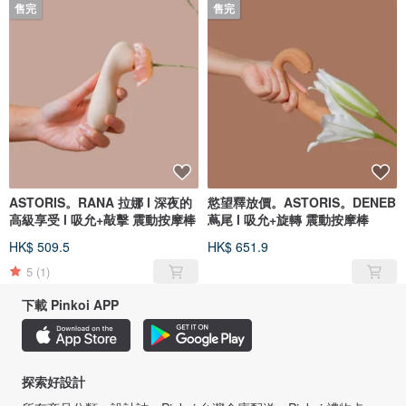
售完
售完
ASTORIS。RANA 拉娜 l 深夜的
慾望釋放價。ASTORIS。DENEB
高級享受 l 吸允+敲擊 震動按摩棒
蔦尾 l 吸允+旋轉 震動按摩棒
HK$ 509.5
HK$ 651.9
5
(1)
下載 Pinkoi APP
探索好設計