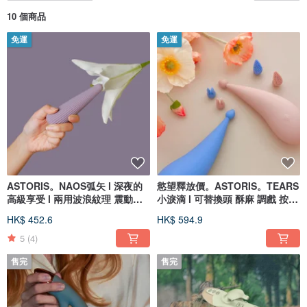
10 個商品
免運
免運
ASTORIS。NAOS弧矢 l 深夜的
慾望釋放價。ASTORIS。TEARS
高級享受 l 兩用波浪紋理 震動按
小淚滴 l 可替換頭 酥麻 調戲 按摩
摩棒
棒
HK$ 452.6
HK$ 594.9
5
(4)
售完
售完