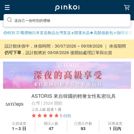
送自己一份特別的禮物
🎂特別 D 嘅禮物
日本直送飾品
台灣直送✈️
開運水晶🍀
高顏值銀包👛
咖啡嚴選☕
設計館休假中，休假時間：30/07/2026 ~ 09/08/2026 ｜ 休假期間
仍可下單
，設計館將於 09/08/2026 後開始處理訂單與出貨
ASTORIS 來自韓國的輕奢女性私密玩具
台灣 | 2024 開館
上次上線
超過 1 週
5.0
(9)
出貨速度
關注人數
已賣出件數
回應速度
1～3 日
47
93
1 日內