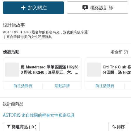
加入關注
聯絡設計師
設計館故事
ASTORIS TEARS 最奢華的私密時光，深夜的高級享受
｜來自韓國最美的女性私密玩具
優惠活動
看全部 (7)
用 Mastercard 單筆簽賬滿 HK$58
Citi The Club
0 即減 HK$40；逢星期五、六、日
分回贈，滿 HK$580
滿 HK$880 即減 HK$80（名額有
Coins（名額
限，額滿即止，僅限「常用信用
前往活動頁
活動詳情
前往活動頁
卡」結帳）
設計館商品
ASTORIS 來自韓國的輕奢女性私密玩具
篩選商品 ( 0 )
排序