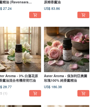
薰精油 (Ravensara
原精香薰油
omatica)
$ 27.24
US$ 83.86
ter Aroma - 3% 白蓮花原
Aster Aroma - 保加利亞奧圖
香薰油混合有機荷荷巴油
玫瑰100% 純香薰精油
$ 28.77
US$ 186.38
5
(1)