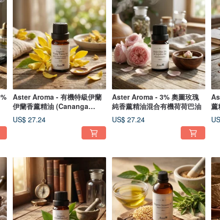
0%
Aster Aroma - 有機特級伊蘭
Aster Aroma - 3% 奧圖玫瑰
A
伊蘭香薰精油 (Cananga
純香薰精油混合有機荷荷巴油
薰精
odorata)
co
US$ 27.24
US$ 27.24
US