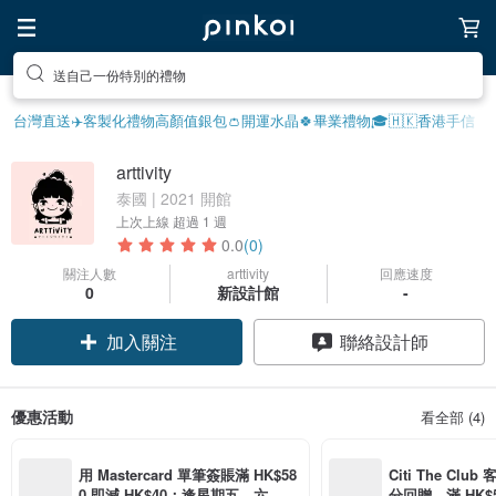
送自己一份特別的禮物
台灣直送✈️
客製化禮物
高顏值銀包👛
開運水晶🍀
畢業禮物🎓
🇭🇰香港手信
arttivity
泰國 | 2021 開館
上次上線
超過 1 週
0.0
(0)
關注人數
arttivity
回應速度
0
新設計館
-
加入關注
聯絡設計師
優惠活動
看全部 (4)
用 Mastercard 單筆簽賬滿 HK$58
Citi The Club
0 即減 HK$40；逢星期五、六、日
分回贈，滿 HK$580