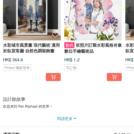
水彩城市風景畫 現代藝術 適用
依照片訂製水彩風格肖像
水彩
數碼
於臥室客廳 自然色調裝飾畫
臥室
數位手繪藝術品
HK$ 364.6
HK$ 1.2
HK$
Pinkoi 獨家發售
可訂製
Pin
設計館故事
欢迎来到 Rei Riphaei 的世界！
这里的每一幅作品都是一扇小小的窗户，通向一个充满温暖、爱与宁静的世界。
閱讀更多
我的创作灵感来源于日常生活的美好、梦境的魅力以及想象的温柔触动，希望它
们能为你带来微笑。