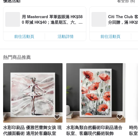
優惠活動
看全部 (6)
在这个常常让人感到混乱的世界里，我希望我的艺术能成为一片宁静的港湾——
一个让你可以停下脚步、深呼吸、感到轻松的地方。无论是梦幻的插画、奇妙的
角色，还是充满情感的场景，每一幅作品都倾注了我的心意，满怀爱意地为你而
创作。
用 Mastercard 單筆簽賬滿 HK$58
Citi The Club
0 即減 HK$40；逢星期五、六、日
分回贈，滿 HK$580
感谢你来到我的小店，希望你能找到触动心灵的作品！
滿 HK$880 即減 HK$80（名額有
Coins（名額
限，額滿即止，僅限「常用信用
前往活動頁
活動詳情
前往活動頁
卡」結帳）
熱門商品推薦
水彩印刷品 優雅芭蕾舞女孩 現
水彩鳥類自然藝術印刷品適合
時尚
代牆面藝術 適用於客廳臥室
臥室、客廳現代藝術裝飾
臥室