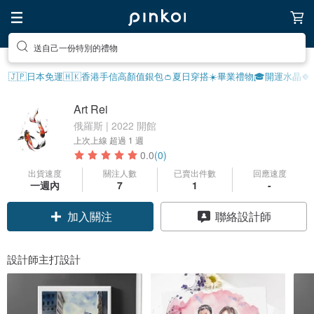
享受療癒的放鬆生活
🇯🇵日本免運
🇭🇰香港手信
高顏值銀包👛
夏日穿搭☀️
畢業禮物🎓
開運水晶🍀
Art Rei
俄羅斯 | 2022 開館
上次上線
超過 1 週
0.0
(0)
出貨速度
關注人數
已賣出件數
回應速度
一週內
7
1
-
加入關注
聯絡設計師
設計師主打設計