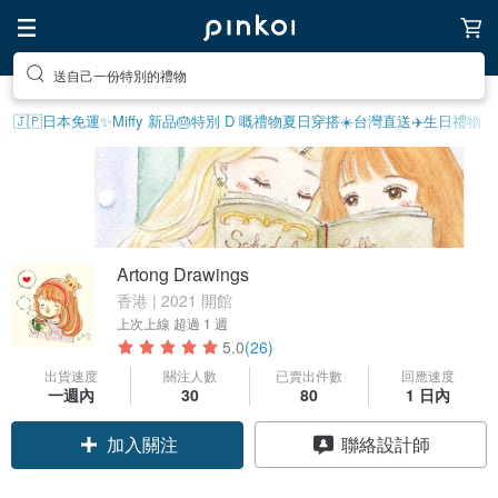
送自己一份特別的禮物
🇯🇵日本免運
✨Miffy 新品
🎂特別 D 嘅禮物
夏日穿搭☀️
台灣直送✈️
生日禮物
Artong Drawings
香港 | 2021 開館
上次上線
超過 1 週
5.0
(26)
出貨速度
關注人數
已賣出件數
回應速度
一週內
30
80
1 日內
加入關注
聯絡設計師