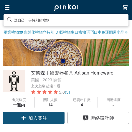
送自己一份特別的禮物
畢業禮物🎓
客製化禮物
🎂特別 D 嘅禮物
生日禮物
🇯🇵日本免運
開運水晶🍀
艾德森手繪瓷器餐具 Artisan Homeware
美國 | 2023 開館
上次上線
超過 1 週
5.0
(3)
出貨速度
關注人數
已賣出件數
回應速度
領優惠券
一週內
14
4
-
加入關注
聯絡設計師